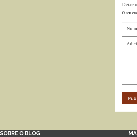
Deixe 
O seu en
Nom
Adici
Pub
SOBRE O BLOG
MA