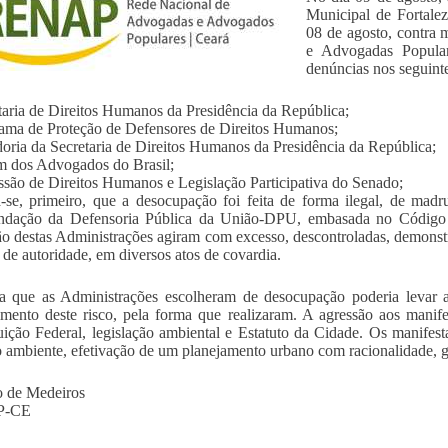
Municipal de Fortale
08 de agosto, contra 
e Advogadas Popula
denúncias nos seguint
taria de Direitos Humanos da Presidência da República;
ama de Proteção de Defensores de Direitos Humanos;
oria da Secretaria de Direitos Humanos da Presidência da República;
 dos Advogados do Brasil;
são de Direitos Humanos e Legislação Participativa do Senado;
-se, primeiro, que a desocupação foi feita de forma ilegal, de mad
ndação da Defensoria Pública da União-DPU, embasada no Código de
ão destas Administrações agiram com excesso, descontroladas, demonst
 de autoridade, em diversos atos de covardia.
a que as Administrações escolheram de desocupação poderia levar 
mento deste risco, pela forma que realizaram. A agressão aos manife
uição Federal, legislação ambiental e Estatuto da Cidade. Os manifes
 ambiente, efetivação de um planejamento urbano com racionalidade, ga
o de Medeiros
P-CE