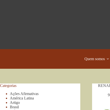
Pular
para
o
conteúdo
Quem somos
Categorias
RENAP-C
Ações Afirmativas
9
América Latina
Artigo
Brasil