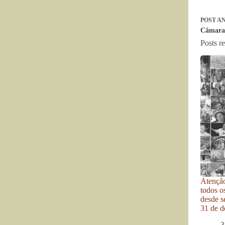
POST
AN
Câmara 
Posts r
Atenção
todos o
desde se
31 de d
3