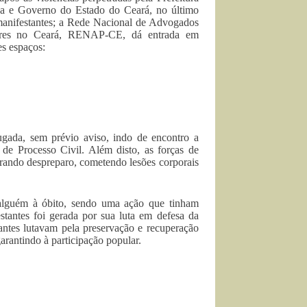
za e Governo do Estado do Ceará, no último
manifestantes; a Rede Nacional de Advogados
res no Ceará, RENAP-CE, dá entrada em
es espaços:
rugada, sem prévio aviso, indo de encontro a
 Processo Civil. Além disto, as forças de
rando despreparo, cometendo lesões corporais
alguém à óbito, sendo uma ação que tinham
stantes foi gerada por sua luta em defesa da
tantes lutavam pela preservação e recuperação
rantindo à participação popular.