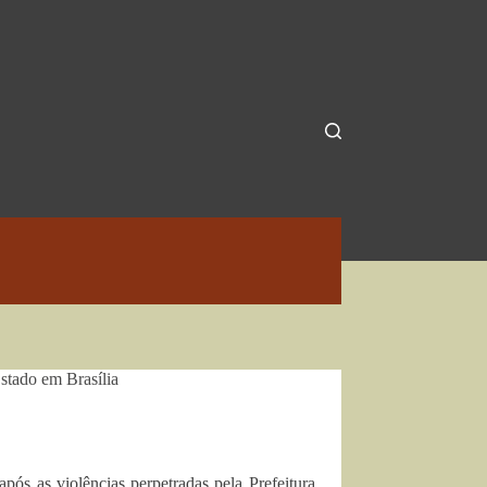
stado em Brasília
pós as violências perpetradas pela Prefeitura