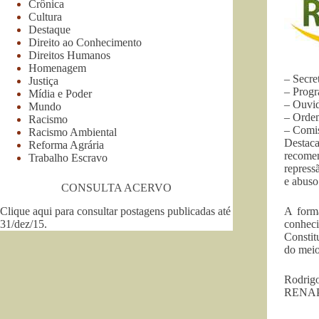
Crônica
Cultura
Destaque
Direito ao Conhecimento
Direitos Humanos
Homenagem
– Secre
Justiça
– Progr
Mídia e Poder
– Ouvid
Mundo
– Ordem
Racismo
– Comis
Racismo Ambiental
Destaca
Reforma Agrária
recome
Trabalho Escravo
repress
e abuso
CONSULTA ACERVO
Clique aqui para consultar postagens publicadas até
A form
31/dez/15
.
conheci
Constit
do meio
Rodrig
RENA