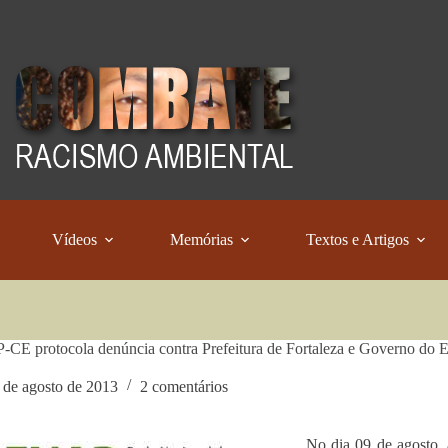
Vídeos
Memórias
Textos e Artigos
E protocola denúncia contra Prefeitura de Fortaleza e Governo do E
 de agosto de 2013
2 comentários
No dia 09 de agosto, a