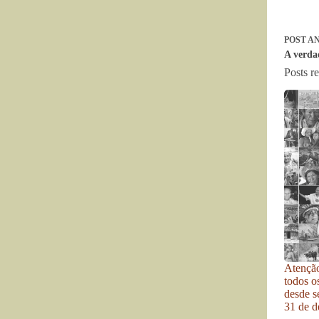
POST
AN
A verda
Posts r
Atenção
todos o
desde se
31 de d