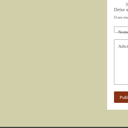
3
Deixe 
O seu en
Nom
Adici
Pub