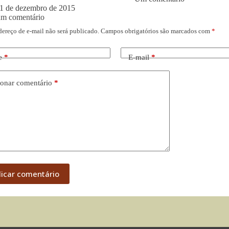
1 de dezembro de 2015
um comentário
dereço de e-mail não será publicado.
Campos obrigatórios são marcados com
*
e
*
E-mail
*
onar comentário
*
licar comentário