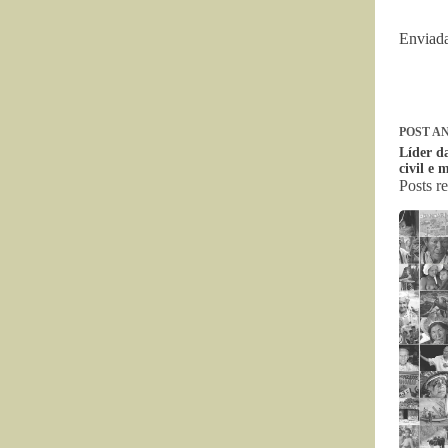
Enviada
POST
AN
Líder da
civil e 
Posts r