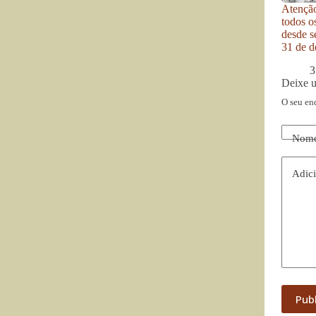
Atenção
todos o
desde se
31 de d
3
Deixe 
O seu en
Nom
Adici
Pub