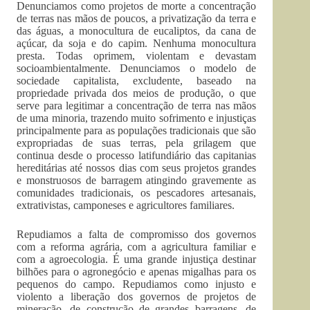
Denunciamos como projetos de morte a concentração
de terras nas mãos de poucos, a privatização da terra e
das águas, a monocultura de eucaliptos, da cana de
açúcar, da soja e do capim. Nenhuma monocultura
presta. Todas oprimem, violentam e devastam
socioambientalmente. Denunciamos o modelo de
sociedade capitalista, excludente, baseado na
propriedade privada dos meios de produção, o que
serve para legitimar a concentração de terra nas mãos
de uma minoria, trazendo muito sofrimento e injustiças
principalmente para as populações tradicionais que são
expropriadas de suas terras, pela grilagem que
continua desde o processo latifundiário das capitanias
hereditárias até nossos dias com seus projetos grandes
e monstruosos de barragem atingindo gravemente as
comunidades tradicionais, os pescadores artesanais,
extrativistas, camponeses e agricultores familiares.
Repudiamos a falta de compromisso dos governos
com a reforma agrária, com a agricultura familiar e
com a agroecologia. É uma grande injustiça destinar
bilhões para o agronegócio e apenas migalhas para os
pequenos do campo. Repudiamos como injusto e
violento a liberação dos governos de projetos de
mineração, de construção de grandes barragens, de