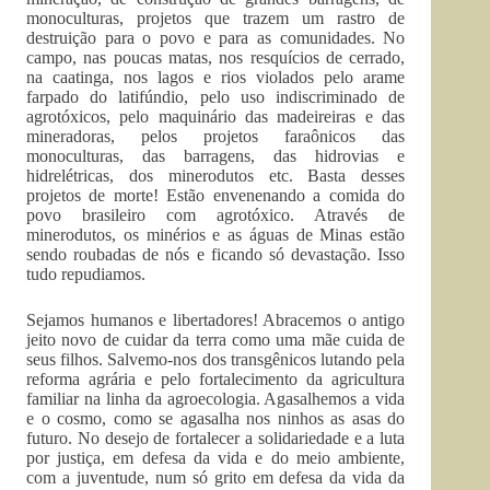
monoculturas, projetos que trazem um rastro de
destruição para o povo e para as comunidades. No
campo, nas poucas matas, nos resquícios de cerrado,
na caatinga, nos lagos e rios violados pelo arame
farpado do latifúndio, pelo uso indiscriminado de
agrotóxicos, pelo maquinário das madeireiras e das
mineradoras, pelos projetos faraônicos das
monoculturas, das barragens, das hidrovias e
hidrelétricas, dos minerodutos etc. Basta desses
projetos de morte! Estão envenenando a comida do
povo brasileiro com agrotóxico. Através de
minerodutos, os minérios e as águas de Minas estão
sendo roubadas de nós e ficando só devastação. Isso
tudo repudiamos.
Sejamos humanos e libertadores! Abracemos o antigo
jeito novo de cuidar da terra como uma mãe cuida de
seus filhos. Salvemo-nos dos transgênicos lutando pela
reforma agrária e pelo fortalecimento da agricultura
familiar na linha da agroecologia. Agasalhemos a vida
e o cosmo, como se agasalha nos ninhos as asas do
futuro. No desejo de fortalecer a solidariedade e a luta
por justiça, em defesa da vida e do meio ambiente,
com a juventude, num só grito em defesa da vida da