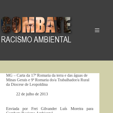
Pular
para
o
conteúdo
MG – Carta da 17ª Romaria da terra e das águas de
Minas Gerais e 9ª Romaria do/a Trabalhador/a Rural
da Diocese de Leopoldina
22 de julho de 2013
Enviada por Frei Gilvander Luís Moreira para