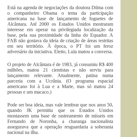
Está na agenda de negociações da doutora Dilma com
o companheiro Obama o tema da participação
americana na base de lançamento de foguetes de
Alcântara. Até 2000 os Estados Unidos mostraram
interesse em operar na privilegiada localização da
base, pela sua proximidade da linha do Equador. A
FAB não gostava da ideia de criação de áreas restritas
em seu território. À época, o PT foi um feroz
adversário da iniciativa. Eleito, Lula matou a conversa.
O projeto de Alcântara é de 1983, já consumiu R$ 400
milhões, matou 21 cientistas e não serviu para
lançamento relevante. Atualmente, patina numa
parceria com a Ucrânia. (O programa espacial
americano foi à Lua e a Marte, mas só matou 24
pessoas e um macaco.)
Pode ser boa ideia, mas vale lembrar que nos anos 50,
quando JK permitiu que os Estados Unidos
montassem uma base de rastreamento de mísseis em
Fernando de Noronha, a charanga nacionalista
assegurava que a operação resguardaria a soberania
nacional na ilha.