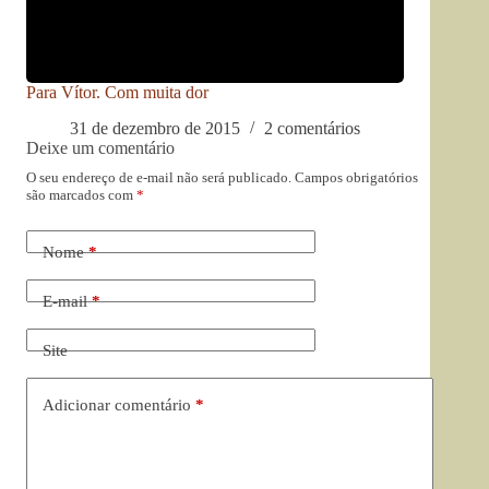
Para Vítor. Com muita dor
31 de dezembro de 2015
2 comentários
Deixe um comentário
O seu endereço de e-mail não será publicado.
Campos obrigatórios
são marcados com
*
Nome
*
E-mail
*
Site
Adicionar comentário
*