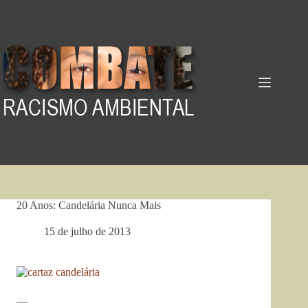
Pular
para
o
conteúdo
20 Anos: Candelária Nunca Mais
15 de julho de 2013
—