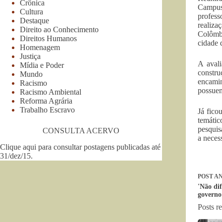
Crônica
Campus
Cultura
profess
Destaque
realiza
Direito ao Conhecimento
Colômb
Direitos Humanos
cidade 
Homenagem
Justiça
A avali
Mídia e Poder
constru
Mundo
encamin
Racismo
possuem
Racismo Ambiental
Reforma Agrária
Trabalho Escravo
Já fico
temáti
pesquis
CONSULTA ACERVO
a neces
Clique aqui para consultar postagens publicadas até
31/dez/15
.
POST
AN
'Não dif
governo
Posts r