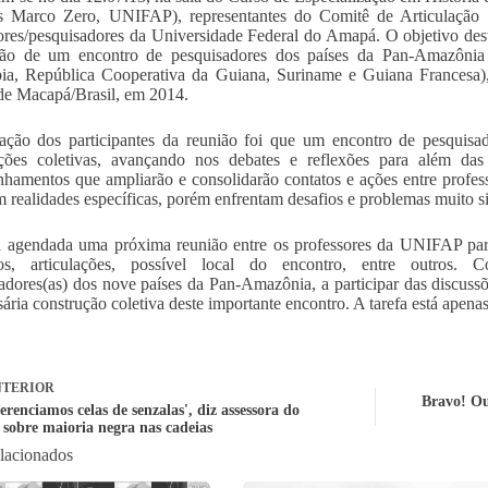
 Marco Zero, UNIFAP), representantes do Comitê de Articulaçã
ores/pesquisadores da Universidade Federal do Amapá. O objetivo desta 
ção de um encontro de pesquisadores dos países da Pan-Amazônia (
ia, República Cooperativa da Guiana, Suriname e Guiana Francesa)
de Macapá/Brasil, em 2014.
ação dos participantes da reunião foi que um encontro de pesquisad
ções coletivas, avançando nos debates e reflexões para além das 
hamentos que ampliarão e consolidarão contatos e ações entre profess
 realidades específicas, porém enfrentam desafios e problemas muito si
u agendada uma próxima reunião entre os professores da UNIFAP para
cos, articulações, possível local do encontro, entre outros. C
adores(as) dos nove países da Pan-Amazônia, a participar das discussõe
sária construção coletiva deste importante encontro. A tarefa está apen
TERIOR
Bravo! Ou
erenciamos celas de senzalas', diz assessora do
 sobre maioria negra nas cadeias
elacionados