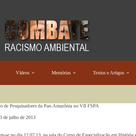
Vídeos
Memórias
Textos e Artigos
ro de Pesquisadores da Pan-Amazônia no VII FSPA
3 de julho de 2013
m-se no dia 12.07.13, na sala do Curso de Especialização em História e