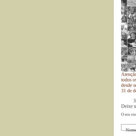
Atenção
todos o
desde se
31 de d
3
Deixe 
O seu en
Nom