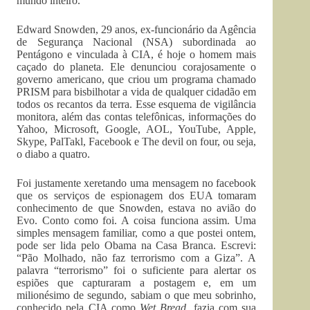
mundo inteiro.
Edward Snowden, 29 anos, ex-funcionário da Agência
de Segurança Nacional (NSA) subordinada ao
Pentágono e vinculada à CIA, é hoje o homem mais
caçado do planeta. Ele denunciou corajosamente o
governo americano, que criou um programa chamado
PRISM para bisbilhotar a vida de qualquer cidadão em
todos os recantos da terra. Esse esquema de vigilância
monitora, além das contas telefônicas, informações do
Yahoo, Microsoft, Google, AOL, YouTube, Apple,
Skype, PalTakl, Facebook e The devil on four, ou seja,
o diabo a quatro.
Foi justamente xeretando uma mensagem no facebook
que os serviços de espionagem dos EUA tomaram
conhecimento de que Snowden, estava no avião do
Evo. Conto como foi. A coisa funciona assim. Uma
simples mensagem familiar, como a que postei ontem,
pode ser lida pelo Obama na Casa Branca. Escrevi:
“Pão Molhado, não faz terrorismo com a Giza”. A
palavra “terrorismo” foi o suficiente para alertar os
espiões que capturaram a postagem e, em um
milionésimo de segundo, sabiam o que meu sobrinho,
conhecido pela CIA como
Wet Bread,
fazia com sua