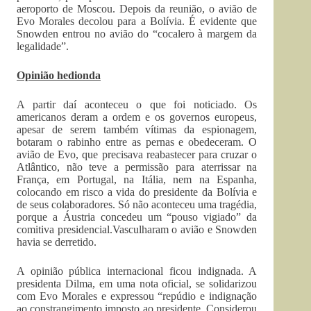
aeroporto de Moscou. Depois da reunião, o avião de
Evo Morales decolou para a Bolívia. É evidente que
Snowden entrou no avião do “cocalero à margem da
legalidade”.
Opinião hedionda
A partir daí aconteceu o que foi noticiado. Os
americanos deram a ordem e os governos europeus,
apesar de serem também vítimas da espionagem,
botaram o rabinho entre as pernas e obedeceram. O
avião de Evo, que precisava reabastecer para cruzar o
Atlântico, não teve a permissão para aterrissar na
França, em Portugal, na Itália, nem na Espanha,
colocando em risco a vida do presidente da Bolívia e
de seus colaboradores. Só não aconteceu uma tragédia,
porque a Áustria concedeu um “pouso vigiado” da
comitiva presidencial.Vasculharam o avião e Snowden
havia se derretido.
A opinião pública internacional ficou indignada. A
presidenta Dilma, em uma nota oficial, se solidarizou
com Evo Morales e expressou “repúdio e indignação
ao constrangimento imposto ao presidente. Considerou