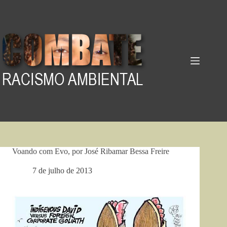
Pular
para
o
conteúdo
Voando com Evo, por José Ribamar Bessa Freire
7 de julho de 2013