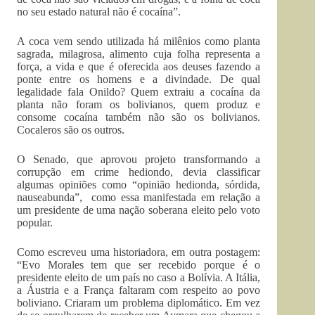
no seu estado natural não é cocaína”.
A coca vem sendo utilizada há milênios como planta
sagrada, milagrosa, alimento cuja folha representa a
força, a vida e que é oferecida aos deuses fazendo a
ponte entre os homens e a divindade. De qual
legalidade fala Onildo? Quem extraiu a cocaína da
planta não foram os bolivianos, quem produz e
consome cocaína também não são os bolivianos.
Cocaleros são os outros.
O Senado, que aprovou projeto transformando a
corrupção em crime hediondo, devia classificar
algumas opiniões como “opinião hedionda, sórdida,
nauseabunda”, como essa manifestada em relação a
um presidente de uma nação soberana eleito pelo voto
popular.
Como escreveu uma historiadora, em outra postagem:
“Evo Morales tem que ser recebido porque é o
presidente eleito de um país no caso a Bolívia. A Itália,
a Áustria e a França faltaram com respeito ao povo
boliviano. Criaram um problema diplomático. Em vez