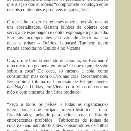
que a ação dos europeus “compromete o diálogo entre
os dois continentes e possíveis negociações”.
O que faltou dizer é que esses americanos são mesmo
uns abestalhados. Gastam bilhões de dólares com
serviço de espionagem e contra-espionagem para nada.
São uns incompetentes. Dá vontade de rir na cara
deles e gritar: – Otários, babacas! Também quem
manda acreditar no Onildo e no Vicente.
Ora, o que Onildo entende do assunto, se Evo não é
uma micro ou pequena empresa? O que é que ele sabe
sobre a coca? De coca, só mesmo a cola, como
consumidor, mas com o Evo não cola. Recentemente,
Evo subiu à tribuna da Comissão de Estupefacientes
das Nações Unidas, em Viena, com folhas de coca na
mão e com amostras de vários produtos:
“Peço a todos os países, a todas as organizações
internacionais que corrijam um erro histórico” – disse
Evo Morales, apelando para excluir a coca da lista de
entorpecentes proibidos: “Fabricantes de folhas de
coca não são narcotraficantes, consumidores de folhas
de coca não são viciados em drogas, e a folha de coca