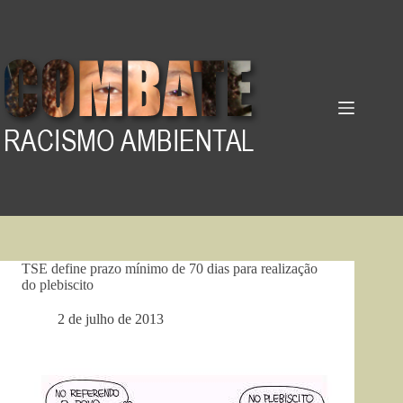
Pular
para
o
conteúdo
TSE define prazo mínimo de 70 dias para realização
do plebiscito
2 de julho de 2013