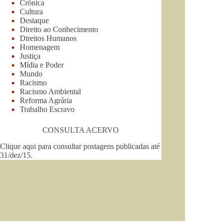
Crônica
Cultura
Destaque
Direito ao Conhecimento
Direitos Humanos
Homenagem
Justiça
Mídia e Poder
Mundo
Racismo
Racismo Ambiental
Reforma Agrária
Trabalho Escravo
CONSULTA ACERVO
Clique aqui para consultar postagens publicadas até
31/dez/15
.