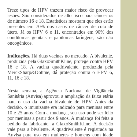
Treze tipos de HPV trazem maior risco de provocar
lesões. São considerados de alto risco para câncer os
de número 16 e 18. Estatísticas mostram que eles estão
presentes em 70% dos casos de câncer de colo de
útero. Já os HPV 6 e 11, encontrados em 90% dos
condilomas genitais e papilomas laríngeos, são não
oncogênicos.
Indicações.
Há duas vacinas no mercado. A bivalente,
produzida pela GlaxoSmithKline, protege contra HPV
16 e 18. A vacina quadrivalente, produzida pela
MerckSharp&Dohme, dá proteção contra o HPV 6,
11, 16 e 18.
Nesta semana, a Agência Nacional de Vigilância
Sanitária (Anvisa) aprovou a ampliação da faixa etária
para o uso da vacina bivalente de HPV. Antes da
decisão, o imunizante era indicado para meninas entre
10 e 25 anos. Com a mudança, seu uso pode ser feito
por meninas a partir dos 9 anos. A mudança foi feita a
pedido da fabricante, a GlaxoSmithKline. A decisão
vale para a bivalente. A quadrivalente é registrada na
Anvisa para uso em mulheres e homens com idade