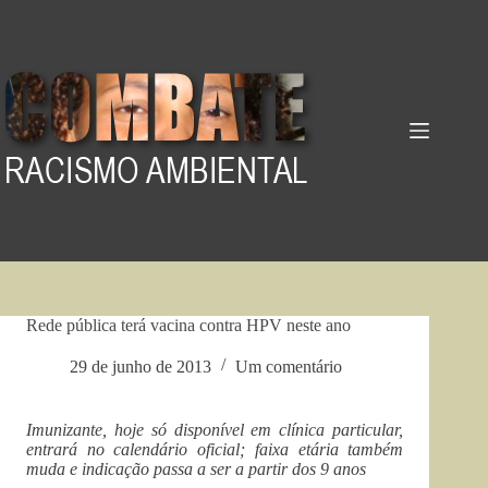
Pular
para
o
conteúdo
Rede pública terá vacina contra HPV neste ano
29 de junho de 2013
Um comentário
Imunizante, hoje só disponível em clínica particular,
entrará no calendário oficial; faixa etária também
muda e indicação passa a ser a partir dos 9 anos