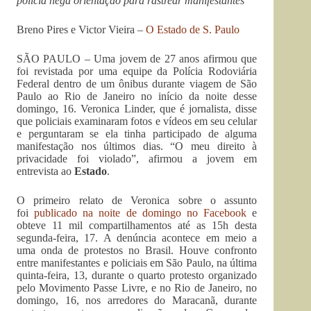
polícia nega orientação para rastrear manifestantes
Breno Pires e Victor Vieira –
O Estado de S. Paulo
SÃO PAULO – Uma jovem de 27 anos afirmou que
foi revistada por uma equipe da Polícia Rodoviária
Federal dentro de um ônibus durante viagem de São
Paulo ao Rio de Janeiro no início da noite desse
domingo, 16. Veronica Linder, que é jornalista, disse
que policiais examinaram fotos e vídeos em seu celular
e perguntaram se ela tinha participado de alguma
manifestação nos últimos dias. “O meu direito à
privacidade foi violado”, afirmou a jovem em
entrevista ao
Estado
.
O primeiro relato de Veronica sobre o assunto
foi
publicado na noite de domingo no Facebook
e
obteve 11 mil compartilhamentos até as 15h desta
segunda-feira, 17. A denúncia acontece em meio a
uma onda de protestos no Brasil. Houve confronto
entre manifestantes e policiais em São Paulo, na última
quinta-feira, 13, durante o quarto protesto organizado
pelo Movimento Passe Livre, e no Rio de Janeiro, no
domingo, 16, nos arredores do Maracanã, durante