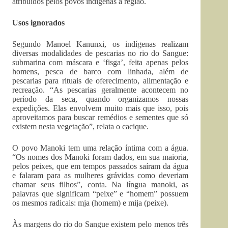
atribuídos pelos povos indígenas à região.
Usos ignorados
Segundo Manoel Kanunxi, os indígenas realizam
diversas modalidades de pescarias no rio do Sangue:
submarina com máscara e ‘fisga’, feita apenas pelos
homens, pesca de barco com linhada, além de
pescarias para rituais de oferecimento, alimentação e
recreação. “As pescarias geralmente acontecem no
período da seca, quando organizamos nossas
expedições. Elas envolvem muito mais que isso, pois
aproveitamos para buscar remédios e sementes que só
existem nesta vegetação”, relata o cacique.
O povo Manoki tem uma relação íntima com a água.
“Os nomes dos Manoki foram dados, em sua maioria,
pelos peixes, que em tempos passados saíram da água
e falaram para as mulheres grávidas como deveriam
chamar seus filhos”, conta. Na língua manoki, as
palavras que significam “peixe” e “homem” possuem
os mesmos radicais: mja (homem) e mija (peixe).
Às margens do rio do Sangue existem pelo menos três