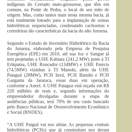
indígenas do Cerrado mato-grossense, que têm em
comum, na Ponte de Pedra, o local de seu mito de
origem. Mas, como tantos mais nesta mesma bacia, já
está totalmente loteado para a implantação de usinas
hidrelétricas sequenciadas, condenando cachoeiras e
corredeiras tão características da bacia do alto Juruena.
Segundo o Estudo de Inventário Hidrelétrico da Bacia
do Juruena, elaborado pela Empresa de Pesquisa
Energética (EPE) em 2010, até sua foz o Sangue já
tem projetadas a UHE Kabiara (241,2 MW) junto à TI
Erikpatsa, UHE Roncador (134MW) e UHE Parecis
(74,5MW) vizinhas à TI Manoki, além da UHE
Paiaguá (28MW), PCH Inxú, PCH Baruíto e PCH
Garganta da Jararaca, essas duas em operação,
conforme a Aneel. A UHE Paiagua está orçada em R$
220 milhões de reais e, segundo informações do
empreendedor divulgadas durante a etapa de
audiências públicas, terá 70% de seu custo bancado
pelo Banco Nacional de Desenvolvimento Econômico
e Social (BNDES).
“A UHE Paiguá vai nos afetar. As pequenas centrais
hidrelétricas (PCHs) que já construíram nos deram