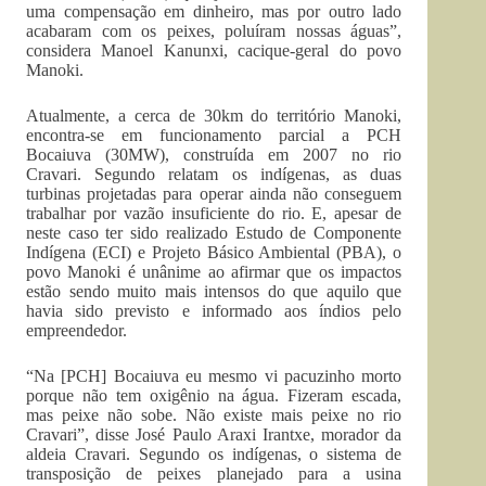
uma compensação em dinheiro, mas por outro lado
acabaram com os peixes, poluíram nossas águas”,
considera Manoel Kanunxi, cacique-geral do povo
Manoki.
Atualmente, a cerca de 30km do território Manoki,
encontra-se em funcionamento parcial a PCH
Bocaiuva (30MW), construída em 2007 no rio
Cravari. Segundo relatam os indígenas, as duas
turbinas projetadas para operar ainda não conseguem
trabalhar por vazão insuficiente do rio. E, apesar de
neste caso ter sido realizado Estudo de Componente
Indígena (ECI) e Projeto Básico Ambiental (PBA), o
povo Manoki é unânime ao afirmar que os impactos
estão sendo muito mais intensos do que aquilo que
havia sido previsto e informado aos índios pelo
empreendedor.
“Na [PCH] Bocaiuva eu mesmo vi pacuzinho morto
porque não tem oxigênio na água. Fizeram escada,
mas peixe não sobe. Não existe mais peixe no rio
Cravari”, disse José Paulo Araxi Irantxe, morador da
aldeia Cravari. Segundo os indígenas, o sistema de
transposição de peixes planejado para a usina