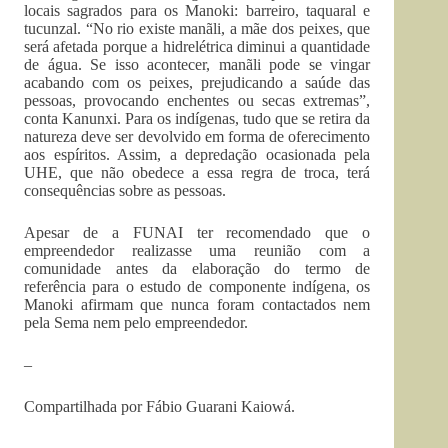
locais sagrados para os Manoki: barreiro, taquaral e
tucunzal. “No rio existe manãli, a mãe dos peixes, que
será afetada porque a hidrelétrica diminui a quantidade
de água. Se isso acontecer, manãli pode se vingar
acabando com os peixes, prejudicando a saúde das
pessoas, provocando enchentes ou secas extremas”,
conta Kanunxi. Para os indígenas, tudo que se retira da
natureza deve ser devolvido em forma de oferecimento
aos espíritos. Assim, a depredação ocasionada pela
UHE, que não obedece a essa regra de troca, terá
consequências sobre as pessoas.
Apesar de a FUNAI ter recomendado que o
empreendedor realizasse uma reunião com a
comunidade antes da elaboração do termo de
referência para o estudo de componente indígena, os
Manoki afirmam que nunca foram contactados nem
pela Sema nem pelo empreendedor.
–
Compartilhada por Fábio Guarani Kaiowá.