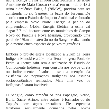
não a licença prévia emitida pela Secretaria de Meio
Ambiente de Mato Grosso (Sema) em maio de 2013 à
usina hidrelétrica Paiaguá (28MW), prevista para ser
construída no rio Sangue, na bacia do Juruena. De
acordo com o Estudo de Impacto Ambiental elaborado
pela empresa Novo Norte Energia a pedido do
empreendedor Global Energia Elétrica, a usina vai
alagar 2.2 mil hectares entre os municípios de Campo
Novo do Parecis e Nova Maringá, provocando uma
perda de 19km de extensão no rio Sangue e dizimando
pelo menos cinco espécies de peixes migratórios.
Embora o projeto esteja localizado a 25km da Terra
Indígena Manoki e a 29km da Terra Indígena Ponte de
Pedra, a licença saiu sem a realização de Estudo de
Componente Indígena, sem consulta aos povos direta
ou indiretamente afetados e sem a menção da
existência de populações indígenas nos estudos
socioeconômicos realizados. Mais uma vez, os
indígenas ficaram invisíveis.
O Sangue, como também os rios Papagaio, Verde,
Buriti, Sacre, Arinos, entre outros, é formador do rio
Tapajós, com águas cristalinas. Ele serpenteia
territórios secularmente ocupados pelos povos