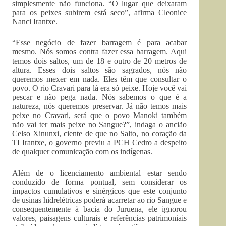
simplesmente não funciona. “O lugar que deixaram
para os peixes subirem está seco”, afirma Cleonice
Nanci Irantxe.
“Esse negócio de fazer barragem é para acabar
mesmo. Nós somos contra fazer essa barragem. Aqui
temos dois saltos, um de 18 e outro de 20 metros de
altura. Esses dois saltos são sagrados, nós não
queremos mexer em nada. Eles têm que consultar o
povo. O rio Cravari para lá era só peixe. Hoje você vai
pescar e não pega nada. Nós sabemos o que é a
natureza, nós queremos preservar. Já não temos mais
peixe no Cravari, será que o povo Manoki também
não vai ter mais peixe no Sangue?”, indaga o ancião
Celso Xinunxi, ciente de que no Salto, no coração da
TI Irantxe, o governo previu a PCH Cedro a despeito
de qualquer comunicação com os indígenas.
Além de o licenciamento ambiental estar sendo
conduzido de forma pontual, sem considerar os
impactos cumulativos e sinérgicos que este conjunto
de usinas hidrelétricas poderá acarretar ao rio Sangue e
consequentemente à bacia do Juruena, ele ignorou
valores, paisagens culturais e referências patrimoniais