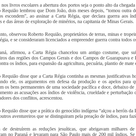
nos livros escolares a abertura dos portos seja o ponto alto da chegada d
 Requião lembrou que Dom João, dois meses depois, “tomou outra dec
os escondem”, ao assinar a Carta Régia, que declara guerra aos ín
s e das áreas de exploração de minérios, na capitania de Minas Gerais.
nto, observou Roberto Requião, proprietários de terras, minas e tropei
égia, e se consideraram licenciados a empreender guerra contra todos os 
aná, afirmou, a Carta Régia chancelou um antigo costume, que sub
iros das regiões dos Campos Gerais e dos Campos de Guarapuava e 
ontra os índios, para expansão da agricultura, pecuária, plantio de mate
 Requião disse que a Carta Régia continha as mesmas justificativas hoj
undo ele, os argumentos em defesa da produção e os apelos para q
m os bens permanentes de uma sociedade pacífica e doce, debaixo de
mento as acusações aos índios de violência, crueldade e perturbação 
adores dos conflitos, acrescentou.
 Requião disse que a prática do genocídio indígena “alçou a heróis d
outros aventureiros que se distinguiram pela preação de índios, para faz
 de destruírem as reduções jesuíticas, que abrigavam milhares de
ram no Paraná e levaram para São Paulo mais de 200 mil índios. Se