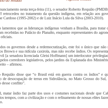
unciamento nesta terça-feira (11), o senador Roberto Requião (PMDB
f retrocedeu no tratamento da questão indígena, em relação aos go
e Cardoso (1995-2002) e de Luiz Inácio Lula da Silva (2003-2010).
 lamentou que as lideranças indígenas venham a Brasília, para tratar 
am recebidas no Palácio do Planalto, enquanto representantes do agro
oficiais.
dos os governos desde a redemocratização, este foi o único que não
os Brown e sua ridícula caxirola, mas não recebe índios. Os represent
vil [a senadora licenciada Gleisi Hoffmann] um interlocutor privilegi
 pelos corredores legislativos, pelos jardins da Esplanada dos Ministér
eito – afirmou.
 Requião disse que “o Brasil está em guerra contra os índios” e qu
o de desocupação de terras em Sidrolância, no Mato Grosso do Sul, 
o desse conflito”.
l, matar índio faz parte dos usos e costumes nacionais desde que Ca
dos tempos, com a civilização e com o refinamento de nossas elites faze
o.