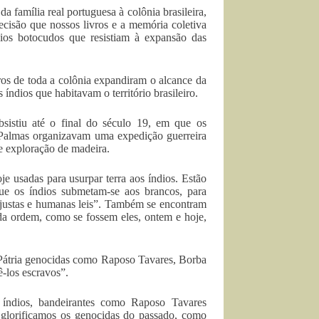
a família real portuguesa à colônia brasileira,
isão que nossos livros e a memória coletiva
dios botocudos que resistiam à expansão das
ros de toda a colônia expandiram o alcance da
índios que habitavam o território brasileiro.
sistiu até o final do século 19, em que os
Palmas organizavam uma expedição guerreira
 e exploração de madeira.
e usadas para usurpar terra aos índios. Estão
ue os índios submetam-se aos brancos, para
 justas e humanas leis”. Também se encontram
da ordem, como se fossem eles, ontem e hoje,
a Pátria genocidas como Raposo Tavares, Borba
ê-los escravos”.
 índios, bandeirantes como Raposo Tavares
 glorificamos os genocidas do passado, como