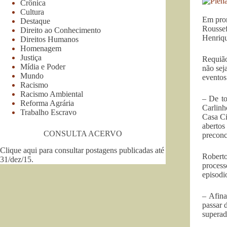
Crônica
Cultura
Em pron
Destaque
Roussef
Direito ao Conhecimento
Henriqu
Direitos Humanos
Homenagem
Justiça
Requião
Mídia e Poder
não sej
Mundo
eventos 
Racismo
Racismo Ambiental
– De to
Reforma Agrária
Carlinh
Trabalho Escravo
Casa Ci
abertos
CONSULTA ACERVO
preconc
Clique aqui para consultar postagens publicadas até
Roberto
31/dez/15
.
process
episodi
– Afina
passar 
superad