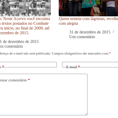
: Neste Acervo você encontra
Quem semeia com lágrimas, recolh
s textos postados no Combate
com alegria
u início, no final de 2009, até
31 de dezembro de 2015
ezembro de 2015.
Um comentário
1 de dezembro de 2015
um comentário
dereço de e-mail não será publicado.
Campos obrigatórios são marcados com
*
e
*
E-mail
*
onar comentário
*