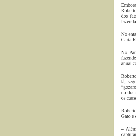
Embora 
Roberto
dos fat
fazenda
No enta
Carta R
No Par
fazende
anual c
Roberto
lá, seg
“gozare
no docu
os caus
Roberto
Gato e 
– Além
captura