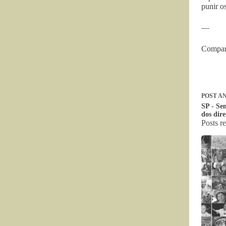
punir o
—
Compart
POST
AN
SP - Sem
dos dir
Posts r