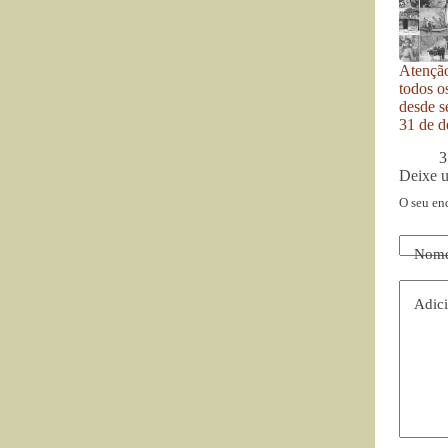
Atenção
todos o
desde se
31 de d
3
Deixe 
O seu en
Nom
Adici