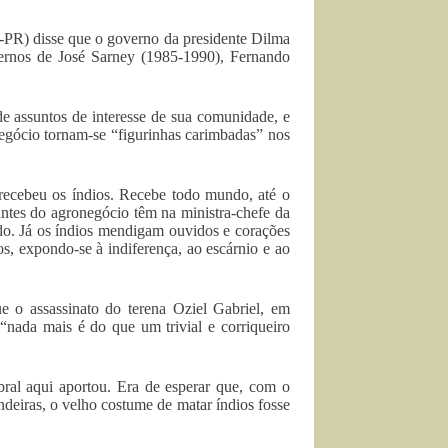
-PR) disse que o governo da presidente Dilma
vernos de José Sarney (1985-1990), Fernando
de assuntos de interesse de sua comunidade, e
negócio tornam-se “figurinhas carimbadas” nos
 recebeu os índios. Recebe todo mundo, até o
antes do agronegócio têm na ministra-chefe da
ado. Já os índios mendigam ouvidos e corações
ios, expondo-se à indiferença, ao escárnio e ao
e o assassinato do terena Oziel Gabriel, em
“nada mais é do que um trivial e corriqueiro
bral aqui aportou. Era de esperar que, com o
ndeiras, o velho costume de matar índios fosse