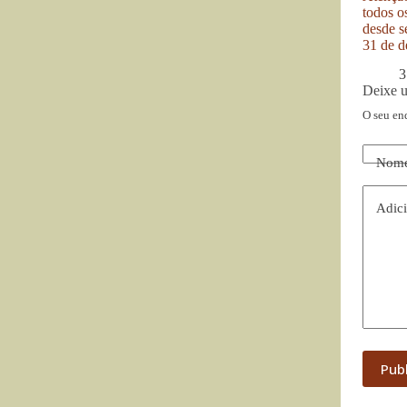
todos o
desde se
31 de d
3
Deixe 
O seu en
Nom
Adici
Pub