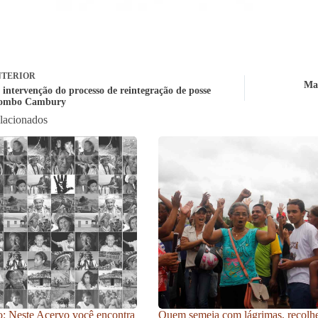
TERIOR
Man
 intervenção do processo de reintegração de posse
lombo Cambury
elacionados
: Neste Acervo você encontra
Quem semeia com lágrimas, recolh