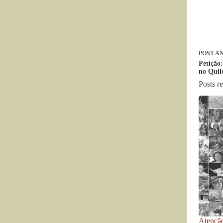
POST
AN
Petição:
no Qui
Posts r
Atenção