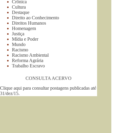
Crônica
Cultura
Destaque
Direito ao Conhecimento
Direitos Humanos
Homenagem
Justiça
Mídia e Poder
Mundo
Racismo
Racismo Ambiental
Reforma Agrária
Trabalho Escravo
CONSULTA ACERVO
Clique aqui para consultar postagens publicadas até
31/dez/15
.