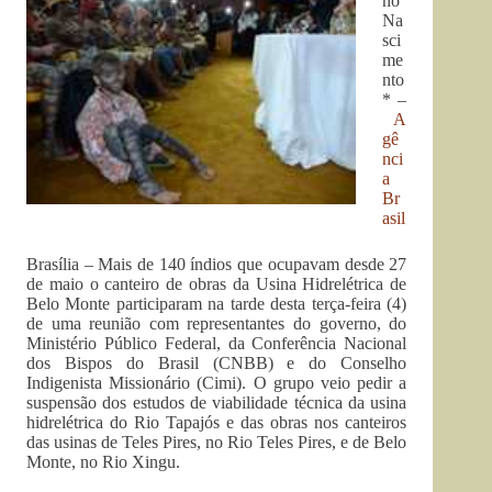
no
Na
sci
me
nto
* –
A
gê
nci
a
Br
asil
Brasília – Mais de 140 índios que ocupavam desde 27
de maio o canteiro de obras da Usina Hidrelétrica de
Belo Monte participaram na tarde desta terça-feira (4)
de uma reunião com representantes do governo, do
Ministério Público Federal, da Conferência Nacional
dos Bispos do Brasil (CNBB) e do Conselho
Indigenista Missionário (Cimi). O grupo veio pedir a
suspensão dos estudos de viabilidade técnica da usina
hidrelétrica do Rio Tapajós e das obras nos canteiros
das usinas de Teles Pires, no Rio Teles Pires, e de Belo
Monte, no Rio Xingu.