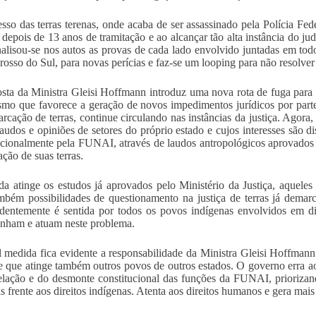
sso das terras terenas, onde acaba de ser assassinado pela Polícia Fed
depois de 13 anos de tramitação e ao alcançar tão alta instância do jud
alisou-se nos autos as provas de cada lado envolvido juntadas em todos
osso do Sul, para novas perícias e faz-se um looping para não resolve
sta da Ministra Gleisi Hoffmann introduz uma nova rota de fuga para c
mo que favorece a geração de novos impedimentos jurídicos por part
rcação de terras, continue circulando nas instâncias da justiça. Ag
laudos e opiniões de setores do próprio estado e cujos interesses são di
ucionalmente pela FUNAI, através de laudos antropológicos aprovados p
ção de suas terras.
a atinge os estudos já aprovados pelo Ministério da Justiça, aquel
mbém possibilidades de questionamento na justiça de terras já dema
dentemente é sentida por todos os povos indígenas envolvidos em disp
nham e atuam neste problema.
 medida fica evidente a responsabilidade da Ministra Gleisi Hoffmann
e que atinge também outros povos de outros estados. O governo erra a
elação e do desmonte constitucional das funções da FUNAI, prioriza
is frente aos direitos indígenas. Atenta aos direitos humanos e gera mais