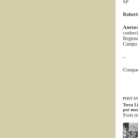
SP
Robert
Anexo:
conheci
Regiona
Campo 
–
Compart
POST
AN
Terra L
por mor
Posts r