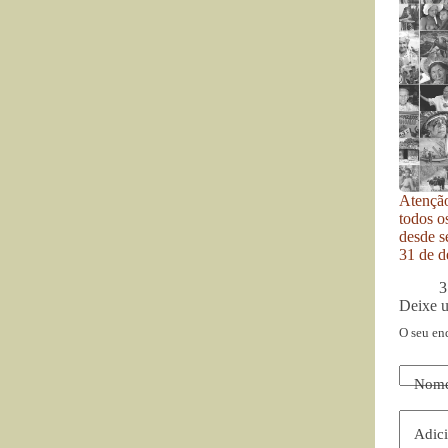
Atenção
todos o
desde se
31 de d
3
Deixe 
O seu en
Nom
Adici