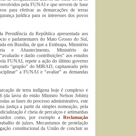
senvolvidos pela FUNAI e que servem de base
ivos para efetivar as demarcações de terras
urança jurídica para os interesses dos povos
a Presidência da República apresentada aos
ócio e parlamentares do Mato Grosso do Sul,
da em Brasília, de que a Embrapa, Ministério
ária e Abastecimento, Ministério do
avaliarão e darão contribuições” aos estudos
 pela FUNAI, repete a ação do último governo
migerado “grupão” do MIRAD, capitaneado pelo
disciplinar” a FUNAI e “avaliar” as demandas
cação de terra indígena hoje é complexo e
6 (da lavra do então Ministro Nelson Jobim)
todas as fases do processo administrativo, este
na justiça a partir da simples nomeação, pela
dicialização é cheia de percalços e artimanhas
bsurdos como, por exemplo a
Reclamação
rabalho de juízes. Mecanismos de protelação
gação constitucional da União de concluir as