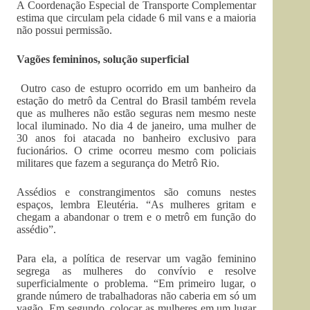
A Coordenação Especial de Transporte Complementar
estima que circulam pela cidade 6 mil vans e a maioria
não possui permissão.
Vagões femininos, solução superficial
Outro caso de estupro ocorrido em um banheiro da
estação do metrô da Central do Brasil também revela
que as mulheres não estão seguras nem mesmo neste
local iluminado. No dia 4 de janeiro, uma mulher de
30 anos foi atacada no banheiro exclusivo para
fucionários. O crime ocorreu mesmo com policiais
militares que fazem a segurança do Metrô Rio.
Assédios e constrangimentos são comuns nestes
espaços, lembra Eleutéria. “As mulheres gritam e
chegam a abandonar o trem e o metrô em função do
assédio”.
Para ela, a política de reservar um vagão feminino
segrega as mulheres do convívio e resolve
superficialmente o problema. “Em primeiro lugar, o
grande número de trabalhadoras não caberia em só um
vagão. Em segundo, colocar as mulheres em um lugar