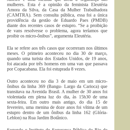
mulheres. Esta é a opinião da feminista Eleutéria
Amora da Silva, da Casa da Mulher Trabalhadora
(CAMTRA). Sem consulta pública, essa foi a única
providência da gestão de Eduardo Paes (PMDB)
diante dos recentes casos de estupro. “Se a proibição
de vans resolvesse o problema, agora teríamos que
proibir os micro-ônibus”, argumenta Eleutéria.
Ela se refere aos três casos que ocorreram nos últimos
meses. O primeiro aconteceu no dia 30 de março,
quando uma turista dos Estados Unidos, de 19 anos,
foi atacada por três homens em uma van que passava
por Copacabana. Ela foi estuprada 8 vezes.
Outro aconteceu no dia 3 de maio em um micro-
ônibus da linha 369 (Bangu- Largo da Carioca) que
transitava na Avenida Brasil. A mulher de 30 anos foi
violentada em plena luz do dia, às 15h30 de uma
sexta-feira. Em outro mais antigo, do dia 15 de
fevereiro, uma menina de doze anos foi vítima de um
estupro dentro de um ônibus da linha 162 (Glória-
Leblon) na Rua Jardim Botânico.
Segundo o Instituto de Segurança Pública do Rio de