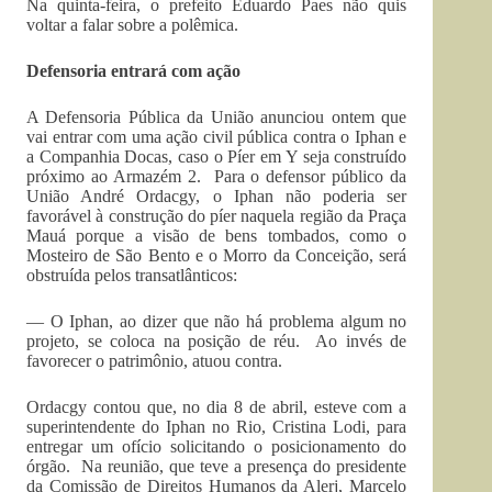
Na quinta-feira, o prefeito Eduardo Paes não quis
voltar a falar sobre a polêmica.
Defensoria entrará com ação
A Defensoria Pública da União anunciou ontem que
vai entrar com uma ação civil pública contra o Iphan e
a Companhia Docas, caso o Píer em Y seja construído
próximo ao Armazém 2. Para o defensor público da
União André Ordacgy, o Iphan não poderia ser
favorável à construção do píer naquela região da Praça
Mauá porque a visão de bens tombados, como o
Mosteiro de São Bento e o Morro da Conceição, será
obstruída pelos transatlânticos:
— O Iphan, ao dizer que não há problema algum no
projeto, se coloca na posição de réu. Ao invés de
favorecer o patrimônio, atuou contra.
Ordacgy contou que, no dia 8 de abril, esteve com a
superintendente do Iphan no Rio, Cristina Lodi, para
entregar um ofício solicitando o posicionamento do
órgão. Na reunião, que teve a presença do presidente
da Comissão de Direitos Humanos da Alerj, Marcelo