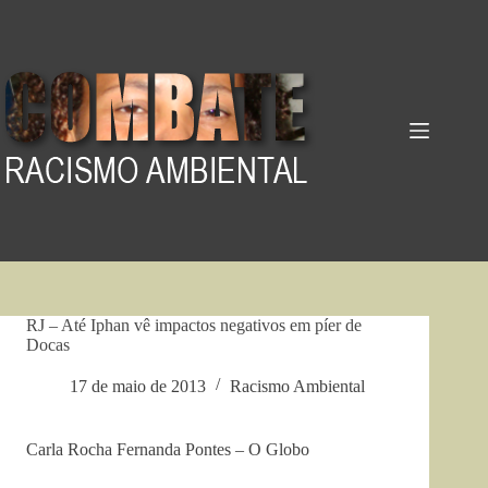
Pular
para
o
conteúdo
RJ – Até Iphan vê impactos negativos em píer de
Docas
17 de maio de 2013
Racismo Ambiental
Carla Rocha Fernanda Pontes – O Globo