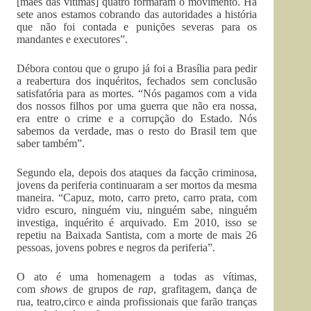
[mães das vítimas] quatro formaram o movimento. Há
sete anos estamos cobrando das autoridades a história
que não foi contada e punições severas para os
mandantes e executores”.
Débora contou que o grupo já foi a Brasília para pedir
a reabertura dos inquéritos, fechados sem conclusão
satisfatória para as mortes. “Nós pagamos com a vida
dos nossos filhos por uma guerra que não era nossa,
era entre o crime e a corrupção do Estado. Nós
sabemos da verdade, mas o resto do Brasil tem que
saber também”.
Segundo ela, depois dos ataques da facção criminosa,
jovens da periferia continuaram a ser mortos da mesma
maneira. “Capuz, moto, carro preto, carro prata, com
vidro escuro, ninguém viu, ninguém sabe, ninguém
investiga, inquérito é arquivado. Em 2010, isso se
repetiu na Baixada Santista, com a morte de mais 26
pessoas, jovens pobres e negros da periferia”.
O ato é uma homenagem a todas as vítimas,
com
shows
de grupos de
rap
, grafitagem, dança de
rua, teatro,circo e ainda profissionais que farão tranças