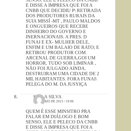
E DISSE A IMPRESA QUE FOI A
CNBB QUE DECIDIU P\ RETIRADA
DOS PRODUTORES RURAIS DA
SUIA MISSÍ -MT , PAULO MALDOS
E ONGUEIROS QUE RECEBE
DINHEIRO DO GOVERNO E
INERNACIONAIS. A PRES. D
FUNAI E EX- MULHER DELE,
ENFIM E UM BALAIO DE RATO; E
RETIROU PRODUTOR COM
ARCENAL DE GUERRA,GOI UM
HORROR, TUDO SOB LIMINAR ,
NÃO FOI JULGADO AINDA.
DESTRUIRAM UMA CIDADE DE 2
MIL HABITANTES. FORA FUNAI\
PELEGA DO M. DA JUSYIÇA
KEILA SILVA
8 DE MAIO DE 2013 / 19:06
QUEM É ESSE MINSITRO PRA
FALAR EM DIÁLOGO E BOM
SENSO, ELE E PELECO DA CNBB
E DISSE A IMPRESA QUE FOI A