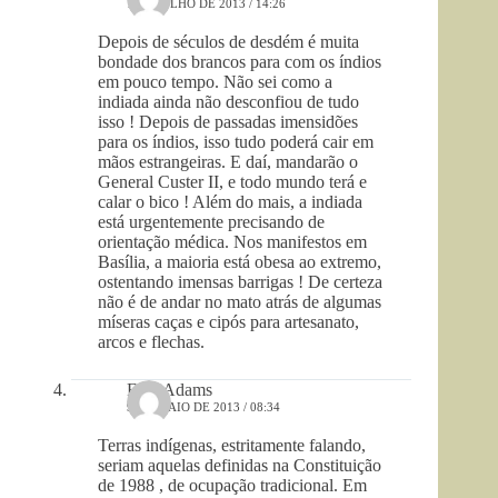
1 DE JULHO DE 2013 / 14:26
Depois de séculos de desdém é muita
bondade dos brancos para com os índios
em pouco tempo. Não sei como a
indiada ainda não desconfiou de tudo
isso ! Depois de passadas imensidões
para os índios, isso tudo poderá cair em
mãos estrangeiras. E daí, mandarão o
General Custer II, e todo mundo terá e
calar o bico ! Além do mais, a indiada
está urgentemente precisando de
orientação médica. Nos manifestos em
Basília, a maioria está obesa ao extremo,
ostentando imensas barrigas ! De certeza
não é de andar no mato atrás de algumas
míseras caças e cipós para artesanato,
arcos e flechas.
Fred Adams
9 DE MAIO DE 2013 / 08:34
Terras indígenas, estritamente falando,
seriam aquelas definidas na Constituição
de 1988 , de ocupação tradicional. Em