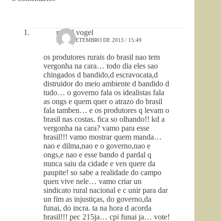
romel vogel
30 DE SETEMBRO DE 2013 / 15:49
os produtores rurais do brasil nao tem
vergonha na cara… todo dia eles sao
chingados d bandido,d escravocata,d
distruidor do meio ambiente d bandido d
tudo… o governo fala os idealistas fala
as ongs e quem quer o atrazo do brasil
fala tamben… e os produtores q levam o
brasil nas costas. fica so olhando!! kd a
vergonha na cara? vamo para esse
brasil!!! vamo mostrar quem manda…
nao e dilma,nao e o governo,nao e
ongs,e nao e esse bando d pardal q
nunca saiu da cidade e ven quere da
paupite! so sabe a realidade do campo
quen vive nele… vamo criar un
sindicato rural nacional e c unir para dar
un fim as injustiças, do governo,da
funai, do incra. ta na hora d acorda
brasil!!! pec 215ja… cpi funai ja… vote!