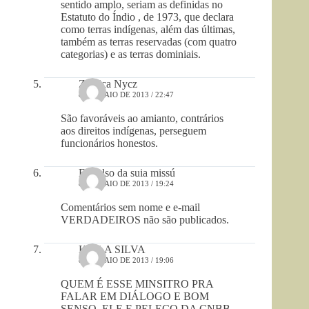
sentido amplo, seriam as definidas no
Estatuto do Índio , de 1973, que declara
como terras indígenas, além das últimas,
também as terras reservadas (com quatro
categorias) e as terras dominiais.
Zuleica Nycz
8 DE MAIO DE 2013 / 22:47
São favoráveis ao amianto, contrários
aos direitos indígenas, perseguem
funcionários honestos.
Expulso da suia missú
8 DE MAIO DE 2013 / 19:24
Comentários sem nome e e-mail
VERDADEIROS não são publicados.
KEILA SILVA
8 DE MAIO DE 2013 / 19:06
QUEM É ESSE MINSITRO PRA
FALAR EM DIÁLOGO E BOM
SENSO, ELE E PELECO DA CNBB