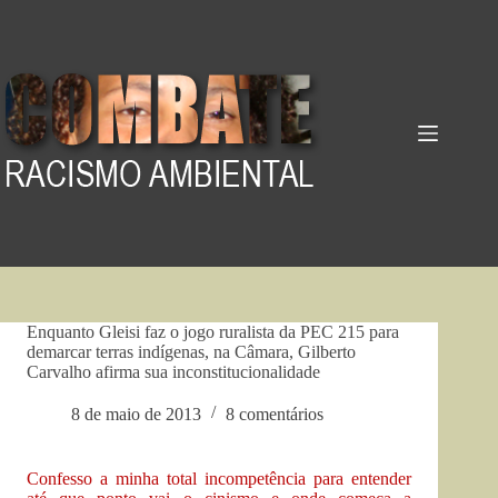
Pular
para
o
conteúdo
Enquanto Gleisi faz o jogo ruralista da PEC 215 para
demarcar terras indígenas, na Câmara, Gilberto
Carvalho afirma sua inconstitucionalidade
8 de maio de 2013
8 comentários
Confesso a minha total incompetência para entender