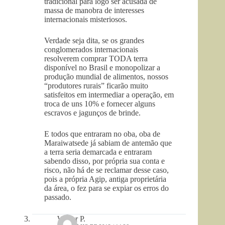
tradicional para logo ser acusada de
massa de manobra de interesses
internacionais misteriosos.
Verdade seja dita, se os grandes
conglomerados internacionais
resolverem comprar TODA terra
disponível no Brasil e monopolizar a
produção mundial de alimentos, nossos
“produtores rurais” ficarão muito
satisfeitos em intermediar a operação, em
troca de uns 10% e fornecer alguns
escravos e jagunços de brinde.
E todos que entraram no oba, oba de
Maraiwatsede já sabiam de antemão que
a terra seria demarcada e entraram
sabendo disso, por própria sua conta e
risco, não há de se reclamar desse caso,
pois a própria Agip, antiga proprietária
da área, o fez para se expiar os erros do
passado.
Walter P.