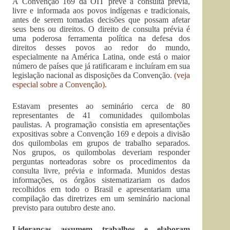
A Convenção 169 da OIT prevê a consulta prévia,
livre e informada aos povos indígenas e tradicionais,
antes de serem tomadas decisões que possam afetar
seus bens ou direitos. O direito de consulta prévia é
uma poderosa ferramenta política na defesa dos
direitos desses povos ao redor do mundo,
especialmente na América Latina, onde está o maior
número de países que já ratificaram e incluíram em sua
legislação nacional as disposições da Convenção.
(veja
especial sobre a Convenção)
.
Estavam presentes ao seminário cerca de 80
representantes de 41 comunidades quilombolas
paulistas. A programação consistia em apresentações
expositivas sobre a Convenção 169 e depois a divisão
dos quilombolas em grupos de trabalho separados.
Nos grupos, os quilombolas deveriam responder
perguntas norteadoras sobre os procedimentos da
consulta livre, prévia e informada. Munidos destas
informações, os órgãos sistematizariam os dados
recolhidos em todo o Brasil e apresentariam uma
compilação das diretrizes em um seminário nacional
previsto para outubro deste ano.
Lideranças assumem trabalhos e elaboram