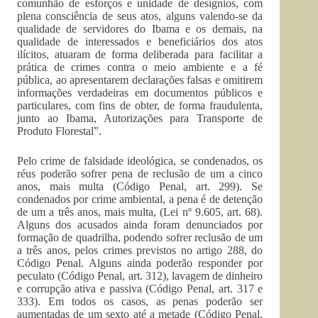
comunhão de esforços e unidade de desígnios, com
plena consciência de seus atos, alguns valendo-se da
qualidade de servidores do Ibama e os demais, na
qualidade de interessados e beneficiários dos atos
ilícitos, atuaram de forma deliberada para facilitar a
prática de crimes contra o meio ambiente e a fé
pública, ao apresentarem declarações falsas e omitirem
informações verdadeiras em documentos públicos e
particulares, com fins de obter, de forma fraudulenta,
junto ao Ibama, Autorizações para Transporte de
Produto Florestal”.
Pelo crime de falsidade ideológica, se condenados, os
réus poderão sofrer pena de reclusão de um a cinco
anos, mais multa (Código Penal, art. 299). Se
condenados por crime ambiental, a pena é de detenção
de um a três anos, mais multa, (Lei nº 9.605, art. 68).
Alguns dos acusados ainda foram denunciados por
formação de quadrilha, podendo sofrer reclusão de um
a três anos, pelos crimes previstos no artigo 288, do
Código Penal. Alguns ainda poderão responder por
peculato (Código Penal, art. 312), lavagem de dinheiro
e corrupção ativa e passiva (Código Penal, art. 317 e
333). Em todos os casos, as penas poderão ser
aumentadas de um sexto até a metade (Código Penal,