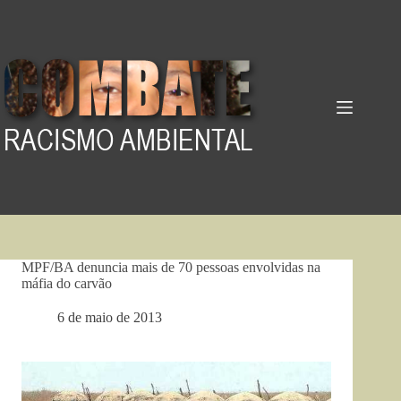
Pular
para
o
conteúdo
MPF/BA denuncia mais de 70 pessoas envolvidas na
máfia do carvão
6 de maio de 2013