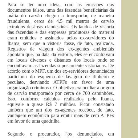
Para se ter uma ideia, com as emissões dos
documentos falsos, uma das fazendas beneficiárias da
máfia do carvão chegou a transportar, de maneira
fraudulenta, cerca de 4,5 mil metros de carvão
extraídos de áreas clandestinas. Os laudos de vistoria
das fazendas e das empresas produtoras do material
eram emitidos e assinados pelos ex-servidores do
Ibama, sem que a vistoria fosse, de fato, realizada.
Registros de viagem dos ex-agentes ambientais
apontam que, na data da vistoria, eles se encontravam
em locais diversos e distantes dos locais onde se
encontravam as fazendas supostamente vistoriadas. De
acordo com o MPF, um dos ex-servidores denunciados
participou do esquema de lavagem de dinheiro e
peculato, desviando ATPFs em favor de uma
organização criminosa. O objetivo era ocultar a origem
de carvão transportado por cerca de 700 caminhões.
Isso, conforme cálculos realizados pelo Ibama,
equivale a quase R$ 7 milhões. Ficou constatado
também que um dos ex-agentes recebeu, de fato,
vantagem econômica para emitir mais de cem ATPFs
em favor de uma quadrilha.
Segundo o procurador, “os denunciados, em