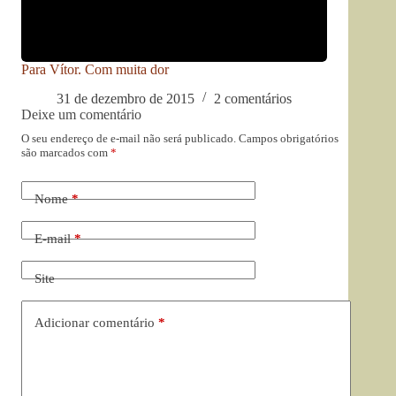
Para Vítor. Com muita dor
31 de dezembro de 2015
2 comentários
Deixe um comentário
O seu endereço de e-mail não será publicado.
Campos obrigatórios
são marcados com
*
Nome
*
E-mail
*
Site
Adicionar comentário
*