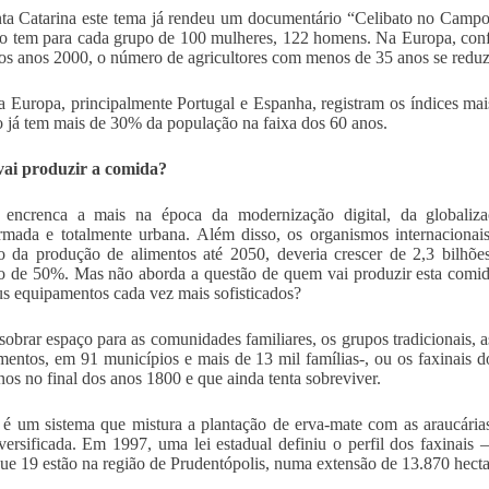
a Catarina este tema já rendeu um documentário “Celibato no Campo”
o tem para cada grupo de 100 mulheres, 122 homens. Na Europa, con
dos anos 2000, o número de agricultores com menos de 35 anos se reduz
a Europa, principalmente Portugal e Espanha, registram os índices mai
 já tem mais de 30% da população na faixa dos 60 anos.
ai produzir a comida?
encrenca a mais na época da modernização digital, da globaliza
rmada e totalmente urbana. Além disso, os organismos internaciona
 da produção de alimentos até 2050, deveria crescer de 2,3 bilhões
 de 50%. Mas não aborda a questão de quem vai produzir esta comida
s equipamentos cada vez mais sofisticados?
sobrar espaço para as comunidades familiares, os grupos tradicionais, 
mentos, em 91 municípios e mais de 13 mil famílias-, ou os faxinais 
nos no final dos anos 1800 e que ainda tenta sobreviver.
 é um sistema que mistura a plantação de erva-mate com as araucári
versificada. Em 1997, uma lei estadual definiu o perfil dos faxinai
ue 19 estão na região de Prudentópolis, numa extensão de 13.870 hecta