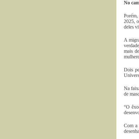
No cam
Porém, 
2025, o
deles v
A migra
verdade
mais de
mulhere
Dois pe
Univers
Na faix
de masc
“O êxod
desenvo
Com a e
desenha