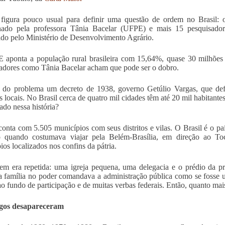
figura pouco usual para definir uma questão de ordem no Brasil:
nado pela professora Tânia Bacelar (UFPE) e mais 15 pesquisadore
ado pelo Ministério de Desenvolvimento Agrário.
aponta a população rural brasileira com 15,64%, quase 30 milhões 
adores como Tânia Bacelar acham que pode ser o dobro.
 do problema um decreto de 1938, governo Getúlio Vargas, que def
os locais. No Brasil cerca de quatro mil cidades têm até 20 mil habitan
rado nessa história?
conta com 5.505 municípios com seus distritos e vilas. O Brasil é o 
 quando costumava viajar pela Belém-Brasília, em direção ao Toca
ios localizados nos confins da pátria.
m era repetida: uma igreja pequena, uma delegacia e o prédio da pre
a família no poder comandava a administração pública como se fosse u
 ao fundo de participação e de muitas verbas federais. Então, quanto mai
os desapareceram