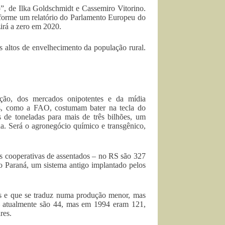
, de Ilka Goldschmidt e Cassemiro Vitorino.
forme um relatório do Parlamento Europeu do
irá a zero em 2020.
s altos de envelhecimento da população rural.
ção, dos mercados onipotentes e da mídia
is, como a FAO, costumam bater na tecla do
 de toneladas para mais de três bilhões, um
. Será o agronegócio químico e transgênico,
as cooperativas de assentados – no RS são 327
do Paraná, um sistema antigo implantado pelos
as e que se traduz numa produção menor, mas
s – atualmente são 44, mas em 1994 eram 121,
res.