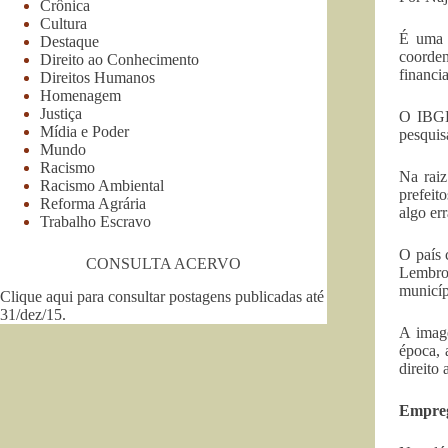
Crônica
Cultura
É uma 
Destaque
coorde
Direito ao Conhecimento
financi
Direitos Humanos
Homenagem
Justiça
O IBGE 
Mídia e Poder
pesquis
Mundo
Racismo
Na raiz
Racismo Ambiental
prefeit
Reforma Agrária
algo er
Trabalho Escravo
O país 
CONSULTA ACERVO
Lembro
municíp
Clique aqui para consultar postagens publicadas até
31/dez/15
.
A image
época, 
direito
Empreg