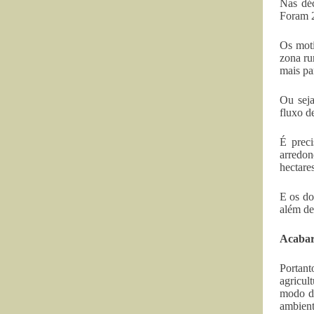
Nas déc
Foram 2
Os moti
zona ru
mais pa
Ou seja
fluxo d
É prec
arredo
hectare
E os do
além de
Acabar
Portant
agricul
modo de
ambient