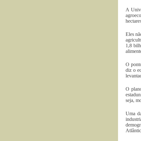
A Unive
agroeco
hectares
Eles nã
agricul
1,8 bil
aliment
O ponto
diz o e
levanta
O plano
estadun
seja, m
Uma das
industr
demográ
Atlânti