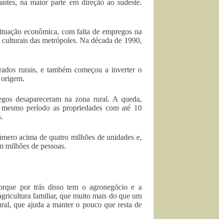
tes, na maior parte em direção ao sudeste.
 situação econômica, com falta de empregos na
s culturais das metrópoles. Na década de 1990,
rados rurais, e também começou a inverter o
 origem.
egos desapareceram na zona rural. A queda,
 mesmo período as propriedades com até 10
.
mero acima de quatro milhões de unidades e,
m milhões de pessoas.
orque por trás disso tem o agronegócio e a
 agricultura familiar, que muito mais do que um
al, que ajuda a manter o pouco que resta de