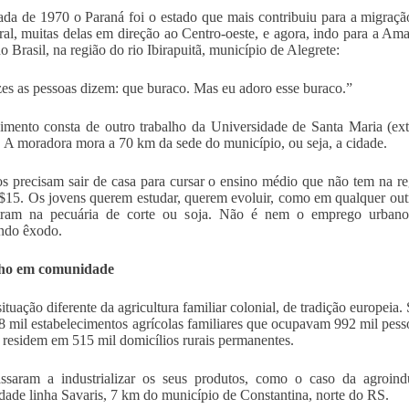
da de 1970 o Paraná foi o estado que mais contribuiu para a migração
ral, muitas delas em direção ao Centro-oeste, e agora, indo para a A
o Brasil, na região do rio Ibirapuitã, município de Alegrete:
es as pessoas dizem: que buraco. Mas eu adoro esse buraco.”
mento consta de outro trabalho da Universidade de Santa Maria (ex
 A moradora mora a 70 km da sede do município, ou seja, a cidade.
os precisam sair de casa para cursar o ensino médio que não tem na r
$15. Os jovens querem estudar, querem evoluir, como em qualquer outr
tram na pecuária de corte ou soja. Não é nem o emprego urbano 
ando êxodo.
ho em comunidade
ituação diferente da agricultura familiar colonial, de tradição europe
 mil estabelecimentos agrícolas familiares que ocupavam 992 mil pess
 residem em 515 mil domicílios rurais permanentes.
ssaram a industrializar os seus produtos, como o caso da agroindús
ade linha Savaris, 7 km do município de Constantina, norte do RS.