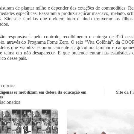
sistiram de plantar milho e depender das cotações de commodities. R
iedades específicas. Passaram a produzir açúcar mascavo, melado, schm
s. São sete famílias que dividem tudo e ainda trouxeram os filho
ados.
ão responsáveis pelo controle, recolhimento e entrega de 320 cesta
io, através do Programa Fome Zero. O selo “Vita Colônia”, da COO
elos que viabiliza economicamente a agricultura familiar e campo
e teima em não desaparecer. E que pretende entrar nas estatísticas
co desse país.
TERIOR
dígenas se mobilizam em defesa da educação em
Site da F
os
elacionados