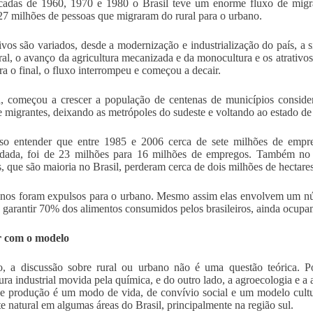
adas de 1960, 1970 e 1980 o Brasil teve um enorme fluxo de migran
7 milhões de pessoas que migraram do rural para o urbano.
vos são variados, desde a modernização e industrialização do país, a
ral, o avanço da agricultura mecanizada e da monocultura e os atrativo
ra o final, o fluxo interrompeu e começou a decair.
, começou a crescer a população de centenas de municípios conside
e migrantes, deixando as metrópoles do sudeste e voltando ao estado de
iso entender que entre 1985 e 2006 cerca de sete milhões de empr
ndada, foi de 23 milhões para 16 milhões de empregos. Também no
s, que são maioria no Brasil, perderam cerca de dois milhões de hectares
nos foram expulsos para o urbano. Mesmo assim elas envolvem um nú
 garantir 70% dos alimentos consumidos pelos brasileiros, ainda ocupa
 com o modelo
o, a discussão sobre rural ou urbano não é uma questão teórica. P
tura industrial movida pela química, e do outro lado, a agroecologia e a
 produção é um modo de vida, de convívio social e um modelo cultur
e natural em algumas áreas do Brasil, principalmente na região sul.