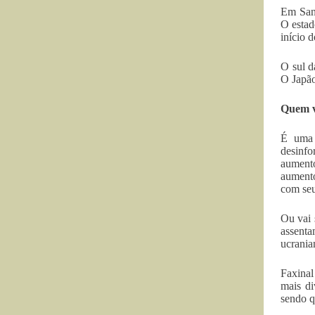
Em Sant
O estad
início 
O sul d
O Japão
Quem v
É uma 
desinfo
aumento
aumento
com seu
Ou vai 
assenta
ucrania
Faxinal
mais di
sendo q