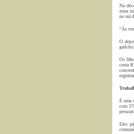
Na déca
zona ru
no sul d
“Às vez
O depoi
gaúcho.
Os filh
custa R
concen
registr
Trabal
É uma s
com 378
pessoas
Eles pa
comunid