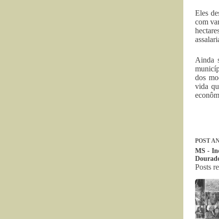
Eles de
com var
hectare
assalari
Ainda s
municíp
dos mod
vida qu
econômi
POST
AN
MS - In
Dourad
Posts r