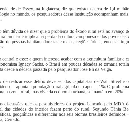
rsidade de Essex, na Inglaterra, diz que existem cerca de 1,4 milhão
logia no mundo, os pesquisadores dessa instituição acompanham mais 
.
o têm dúvida de dizer que o problema do êxodo rural está no avanço d
tura familiar e implica na perda da cultura camponesa e dos povos da
hão de pessoas habitam florestas e matas, regiões áridas, encostas ín
os.
 central é esse: a quem interessa acabar com a agricultura familiar e 
conomista Ignacy Sachs, o Brasil em poucas décadas se tornaria tot
da desde a década passada pelo pesquisador José Eli da Veiga.
 de realizar esse delírio deve ser dos capitalistas de Wall Street e 
idense – aponta a população rural agrícola em apenas 1%. O problema 
ora na zona rural, mas vive da economia urbana, se mantém em 20%.
 discussões que os pesquisadores do projeto bancado pelo MDA deve
ial das cidades do interior fazem parte do rural. Segundo Tânia Bac
ficas, geográficas e diferenciar nos seis biomas brasileiros definido
ca, Cerrado.