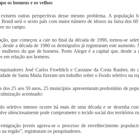
po os homens e os velhos
existem outras perspectivas desse mesmo problema. A população br
 Brasil será o sexto país com maior número de idosos na faixa dos 60
ive no campo.
ção, que começou a cair no final da década de 1990, tornou-se selet
, desde a década de 1980 os demógrafos já registraram este aumento
 mulheres do que de homens. Porto Alegre é a capital que, desde a
s em relação aos homens.
squisadores José Carlos Froehlich e Cassiane da Costa Rauber, do 
idade de Santa Maria fizeram um trabalho sobre o êxodo seletivo na reg
a dos 25 aos 59 anos, 25 municípios apresentaram predomínio de pop
ulinização acentuado:
o seletivo intenso ocorre há mais de uma década e se desenha como
lve silenciosamente pode comprometer o tecido social dos territórios rur
migração jovem agrava-se o processo de envelhecimento populaciona
 na região”, registraram os pesquisadores.