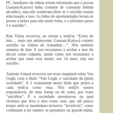
PC, familiares da vítima teriam informado que o jovem
Guarani-Kaiowá tinha costume de consumir bebida
alcoólica, mas não souberam dizer se o suicídio estaria
relacionado a isso. As faltas de oportunidades levam os
jovens a beber para não sentir fome, e o próximo passo
é o suicídio”.
Rita Vieira escreveu, ao enviar a notícia: “Estou de
luto… mais um adolescente Guarani-Kaiowá comete
suicídio na Aldeia de Amambai…”. Nós também
estamos de luto. E nos recusamos a aceitar a tese do
álcool como culpado, assim como nos recusamos a
aceitar que mais essa morte, aos 14 anos, seja um
suicídio.
Antonin Artaud escreveu um texto magistral sobre Van
Gogh, com o título “Van Gogh, o suicidado da (pela)
sociedade”. E é exatamente nesse título que penso a
cada notícia como essa. Nós tod@s somos
responsáveis, de uma forma ou de outra, por esses
“suicídios”. É a sociedade monstruosa na qual
vivemos que leva a atos como esse, que até pouco
tempo atrás se mantinham inclusive “invisíveis”, como
continuam a ser manter, se pensamos na grande mídia.