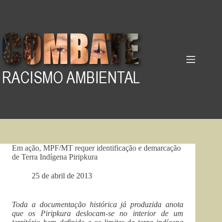
Pular
para
o
conteúdo
Em ação, MPF/MT requer identificação e demarcação
de Terra Indígena Piripkura
25 de abril de 2013
Toda a documentação histórica já produzida anota
que os Piripkura deslocam-se no interior de um