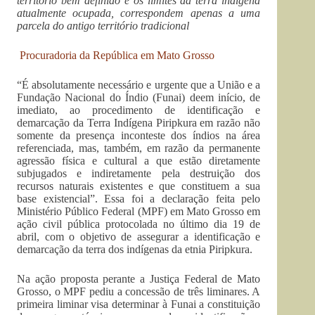
território bem definido e os limites da terra indígena
atualmente ocupada, correspondem apenas a uma
parcela do antigo território tradicional
Procuradoria da República em Mato Grosso
“É absolutamente necessário e urgente que a União e a
Fundação Nacional do Índio (Funai) deem início, de
imediato, ao procedimento de identificação e
demarcação da Terra Indígena Piripkura em razão não
somente da presença inconteste dos índios na área
referenciada, mas, também, em razão da permanente
agressão física e cultural a que estão diretamente
subjugados e indiretamente pela destruição dos
recursos naturais existentes e que constituem a sua
base existencial”. Essa foi a declaração feita pelo
Ministério Público Federal (MPF) em Mato Grosso em
ação civil pública protocolada no último dia 19 de
abril, com o objetivo de assegurar a identificação e
demarcação da terra dos indígenas da etnia Piripkura.
Na ação proposta perante a Justiça Federal de Mato
Grosso, o MPF pediu a concessão de três liminares. A
primeira liminar visa determinar à Funai a constituição