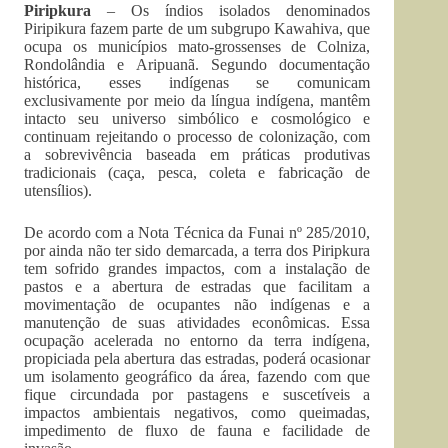
Piripkura
– Os índios isolados denominados
Piripikura fazem parte de um subgrupo Kawahiva, que
ocupa os municípios mato-grossenses de Colniza,
Rondolândia e Aripuanã. Segundo documentação
histórica, esses indígenas se comunicam
exclusivamente por meio da língua indígena, mantêm
intacto seu universo simbólico e cosmológico e
continuam rejeitando o processo de colonização, com
a sobrevivência baseada em práticas produtivas
tradicionais (caça, pesca, coleta e fabricação de
utensílios).
De acordo com a Nota Técnica da Funai nº 285/2010,
por ainda não ter sido demarcada, a terra dos Piripkura
tem sofrido grandes impactos, com a instalação de
pastos e a abertura de estradas que facilitam a
movimentação de ocupantes não indígenas e a
manutenção de suas atividades econômicas. Essa
ocupação acelerada no entorno da terra indígena,
propiciada pela abertura das estradas, poderá ocasionar
um isolamento geográfico da área, fazendo com que
fique circundada por pastagens e suscetíveis a
impactos ambientais negativos, como queimadas,
impedimento de fluxo de fauna e facilidade de