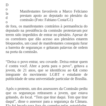
D
o
Manifestantes favoráveis a Marco Feliciano
la
prestam apoio ao deputado no plenário da
d
comissão (Foto: Fabiano Costa/G1)
o
de fora, os manifestantes contrários à permanência do
deputado na presidência da comissão protestavam por
terem sido impedidos de entrar no plenário. Apesar de
os corredores que dão acesso aos plenários estarem
bloqueados, um casal de manifestantes conseguiu furar
a barreira de seguranças e gritaram palavras de ordem
na porta da comissão.
“Deixa o povo entrar, seu covarde. Deixa entrar quem
é contra você. Abre a porta para o povo”, gritava a
jovem, de 21 anos, que se identificou ao
G1
como
integrante do movimento LGBT e estudante de
publicidade de uma universidade particular de Brasília.
Após o protesto, um dos assessores da Comissão pediu
que os seguranças retirassem a jovem, que estava
gritando, do local. “Tem que tirar daqui. Tem que tirar
daqui”, disse o assessor para a segurança da Câmara.
Ela foi levada para fora do corredor pelas autoridades.