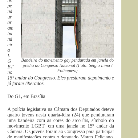
ns
pe
nd
ur
ar
am
ba
nd
eir
a
L
Bandeira do movimento gay pendurada em janela do
G
prédio do Congresso Nacional (Foto: Sérgio Lima /
BT
Folhapress)
no
15º andar do Congresso.
Eles prestaram depoimento e
já foram liberados.
Do G1, em Brasília
A polícia legislativa na Câmara dos Deputados deteve
quatro jovens nesta quarta-feira (24) que penduraram
uma bandeira com as cores do arco-íris, símbolo do
movimento LGBT, em uma janela no 15º andar da
Câmara. Os jovens foram ao Congresso para participar
de manifestações contra o deputado Marco Feliciano,