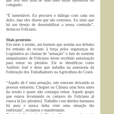
que tem sido uma de suas mais duras opositoras no
colegiado.
“É lamentável. Eu procurei o diálogo com cada um
deles, mas eles dizem que são extremos. Eu sinto que
há um desejo de desestabilizar a nossa comissão”,
destacou Feliciano.
Mais protestos
Em meio à sessão, um homem que assistia aos debates
foi retirado do recinto à força pelos seguranças do
Legislativo ao chamar de “armação” o fato de somente
simpatizantes de Feliciano terem recebido autorização
para entrar no plenário. Ele se identificou como
Antônio José e disse que trabalha na assessoria da
Federação dos Trabalhadores na Agricultura do Ceará.
“Aquilo ali é uma armação, não estavam deixando as
pessoas entrarem. Cheguei na Câmara uma hora antes
da sessão e quase não consegui entrar. Aquele grupo
que estava levantando os cartazes do Feliciano já
estava lá [no plenário]. Trabalho com direitos humanos
há anos e nunca tinha visto uma situação tão
esdrúxula”, reclamou o manifestante.