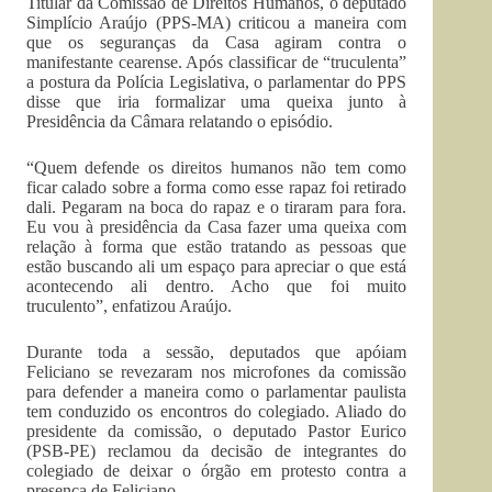
Titular da Comissão de Direitos Humanos, o deputado
Simplício Araújo (PPS-MA) criticou a maneira com
que os seguranças da Casa agiram contra o
manifestante cearense. Após classificar de “truculenta”
a postura da Polícia Legislativa, o parlamentar do PPS
disse que iria formalizar uma queixa junto à
Presidência da Câmara relatando o episódio.
“Quem defende os direitos humanos não tem como
ficar calado sobre a forma como esse rapaz foi retirado
dali. Pegaram na boca do rapaz e o tiraram para fora.
Eu vou à presidência da Casa fazer uma queixa com
relação à forma que estão tratando as pessoas que
estão buscando ali um espaço para apreciar o que está
acontecendo ali dentro. Acho que foi muito
truculento”, enfatizou Araújo.
Durante toda a sessão, deputados que apóiam
Feliciano se revezaram nos microfones da comissão
para defender a maneira como o parlamentar paulista
tem conduzido os encontros do colegiado. Aliado do
presidente da comissão, o deputado Pastor Eurico
(PSB-PE) reclamou da decisão de integrantes do
colegiado de deixar o órgão em protesto contra a
presença de Feliciano.