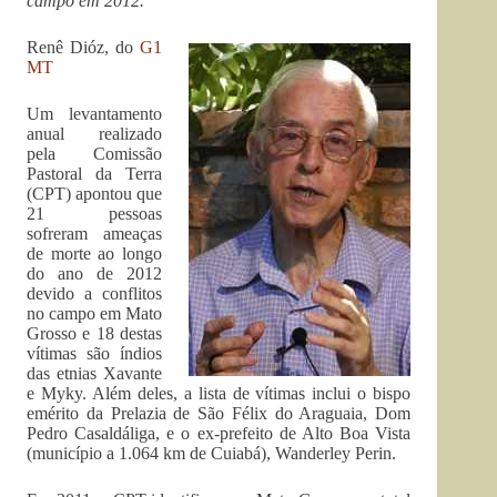
campo em 2012.
Renê Dióz, do
G1
MT
Um levantamento
anual realizado
pela Comissão
Pastoral da Terra
(CPT) apontou que
21 pessoas
sofreram ameaças
de morte ao longo
do ano de 2012
devido a conflitos
no campo em Mato
Grosso e 18 destas
vítimas são índios
das etnias Xavante
e Myky. Além deles, a lista de vítimas inclui o bispo
emérito da Prelazia de São Félix do Araguaia, Dom
Pedro Casaldáliga, e o ex-prefeito de Alto Boa Vista
(município a 1.064 km de Cuiabá), Wanderley Perin.