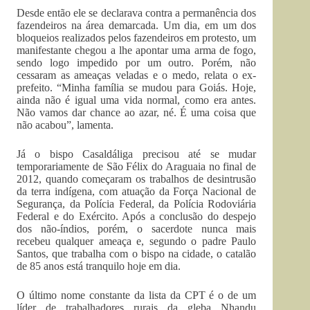
Desde então ele se declarava contra a permanência dos
fazendeiros na área demarcada. Um dia, em um dos
bloqueios realizados pelos fazendeiros em protesto, um
manifestante chegou a lhe apontar uma arma de fogo,
sendo logo impedido por um outro. Porém, não
cessaram as ameaças veladas e o medo, relata o ex-
prefeito. “Minha família se mudou para Goiás. Hoje,
ainda não é igual uma vida normal, como era antes.
Não vamos dar chance ao azar, né. É uma coisa que
não acabou”, lamenta.
Já o bispo Casaldáliga precisou até se mudar
temporariamente de São Félix do Araguaia no final de
2012, quando começaram os trabalhos de desintrusão
da terra indígena, com atuação da Força Nacional de
Segurança, da Polícia Federal, da Polícia Rodoviária
Federal e do Exército. Após a conclusão do despejo
dos não-índios, porém, o sacerdote nunca mais
recebeu qualquer ameaça e, segundo o padre Paulo
Santos, que trabalha com o bispo na cidade, o catalão
de 85 anos está tranquilo hoje em dia.
O último nome constante da lista da CPT é o de um
líder de trabalhadores rurais da gleba Nhandu