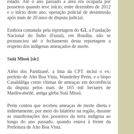
estado. Até o ano passado a área era ocupada por
posseiros quando teve início, entre dezembro de 2012
e o início deste ano, operação policial de desintrusão
após mais de 20 anos de disputa judicial.
Embora contatada pela reportagem do
G1
, a Fundação
Nacional do Índio (Funai), em Brasília, não se
pronunciou até o fechamento desta reportagem a
respeito dos indígenas ameaçados de morte.
Suiá Missú [sic]
Além dos Paridzané, a lista da CPT inclui o ex-
prefeito de Alto Boa Vista, Wanderley Perin, e o bispo
Casaldáliga como vítimas de ameaças em decorrência
da disputa pelos mais de 165 mil hectares de
Marãiwatsédé, antiga gleba Suiá Missú.
Perin contou que recebeu ameaças de morte direta e
indiretamente, por meio do falatório na região, durante
as manifestações dos posseiros da terra indígena ao
longo do ano passado, quando estava à frente da
Prefeitura de Alto Boa Vista.