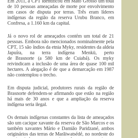
Em 2011, a CPT identificou em Mato Grosso um total
de 10 pessoas ameaçadas de morte por envolvimento
em casos de disputa por terras. Três eram líderes
indígenas da região da reserva Urubu Branco, em
Confresa, a 1.160 km da capital.
Já o novo rol de ameaçados contém um total de 21
pessoas. Embora não mencionados nominalmente pela
CPT, 15 são índios da etnia Myky, residentes da aldeia
Japuíra, na terra indígena Menkü, perto
de Brasnorte (a 580 km de Cuiabá). Os myky
reivindicam a inclusão de uma área de quase 100 mil
hectares. A alegação é de que a demarcação em 1987
não contemplou o trecho.
Em disputa judicial, produtores rurais da região de
Brasnorte defendem-se afirmando que estão na região
há mais de 30 anos e que a ampliação da reserva
indígena seria ilegal.
Os demais indígenas constantes da lista de ameaçados
são um cacique xavante da reserva de São Marcos e os
também xavantes Mário e Damião Paridzané, ambos
originários das terras de Marãiwatsédé, no nordeste do