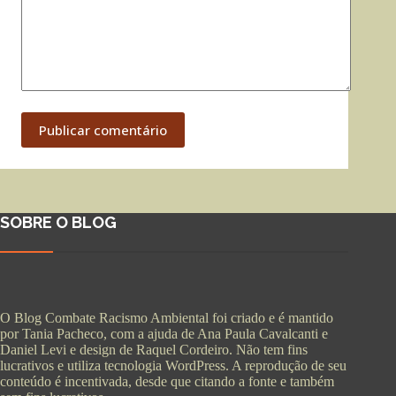
Publicar comentário
SOBRE O BLOG
O Blog Combate Racismo Ambiental foi criado e é mantido
por Tania Pacheco, com a ajuda de Ana Paula Cavalcanti e
Daniel Levi e design de Raquel Cordeiro. Não tem fins
lucrativos e utiliza tecnologia WordPress. A reprodução de seu
conteúdo é incentivada, desde que citando a fonte e também