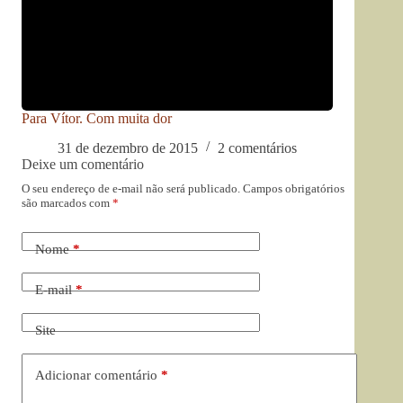
Para Vítor. Com muita dor
31 de dezembro de 2015
2 comentários
Deixe um comentário
O seu endereço de e-mail não será publicado.
Campos obrigatórios
são marcados com
*
Nome
*
E-mail
*
Site
Adicionar comentário
*