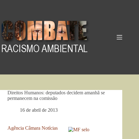
Pular
para
o
conteúdo
Direitos Humanos: deputados decidem amanhã se
permanecem na comissão
16 de abril de 2013
Agência Câmara Notícias