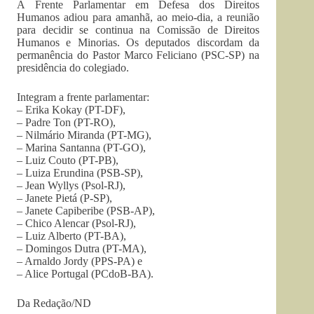
A Frente Parlamentar em Defesa dos Direitos
Humanos adiou para amanhã, ao meio-dia, a reunião
para decidir se continua na Comissão de Direitos
Humanos e Minorias. Os deputados discordam da
permanência do Pastor Marco Feliciano (PSC-SP) na
presidência do colegiado.
Integram a frente parlamentar:
– Erika Kokay (PT-DF),
– Padre Ton (PT-RO),
– Nilmário Miranda (PT-MG),
– Marina Santanna (PT-GO),
– Luiz Couto (PT-PB),
– Luiza Erundina (PSB-SP),
– Jean Wyllys (Psol-RJ),
– Janete Pietá (P-SP),
– Janete Capiberibe (PSB-AP),
– Chico Alencar (Psol-RJ),
– Luiz Alberto (PT-BA),
– Domingos Dutra (PT-MA),
– Arnaldo Jordy (PPS-PA) e
– Alice Portugal (PCdoB-BA).
Da Redação/ND