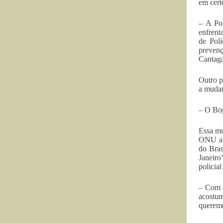
em cert
– A Pol
enfrent
de Polí
prevenç
Cantaga
Outro p
a mudan
– O Bop
Essa mu
ONU a i
do Bras
Janeiro
policia
– Com a
acostum
querem