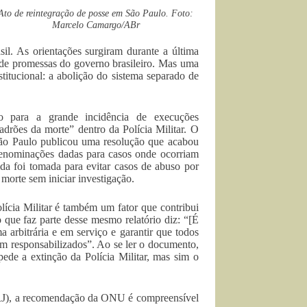
Ato de reintegração de posse em São Paulo. Foto:
Marcelo Camargo/ABr
il. As orientações surgiram durante a última
de promessas do governo brasileiro. Mas uma
titucional: a abolição do sistema separado de
 para a grande incidência de execuções
uadrões da morte” dentro da Polícia Militar. O
 São Paulo publicou uma resolução que acabou
 denominações dadas para casos onde ocorriam
da foi tomada para evitar casos de abuso por
 morte sem iniciar investigação.
ícia Militar é também um fator que contribui
que faz parte desse mesmo relatório diz: “[É
a arbitrária e em serviço e garantir que todos
jam responsabilizados”. Ao se ler o documento,
ede a extinção da Polícia Militar, mas sim o
ERJ), a recomendação da ONU é compreensível