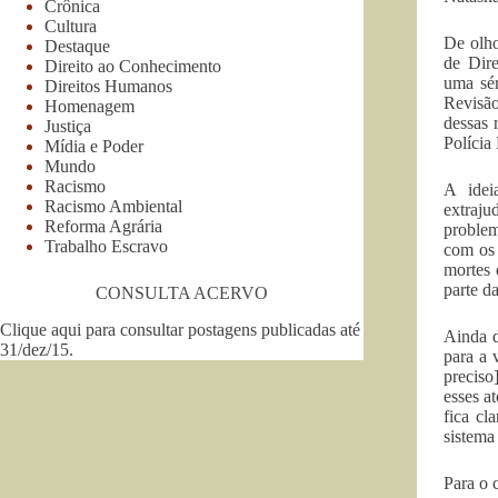
Crônica
Cultura
De olh
Destaque
de Dir
Direito ao Conhecimento
uma sér
Direitos Humanos
Revisão
Homenagem
dessas 
Justiça
Polícia 
Mídia e Poder
Mundo
Racismo
A idei
Racismo Ambiental
extraju
Reforma Agrária
problem
Trabalho Escravo
com os 
mortes 
parte d
CONSULTA ACERVO
Clique aqui para consultar postagens publicadas até
Ainda d
31/dez/15
.
para a 
preciso
esses a
fica cl
sistema
Para o 