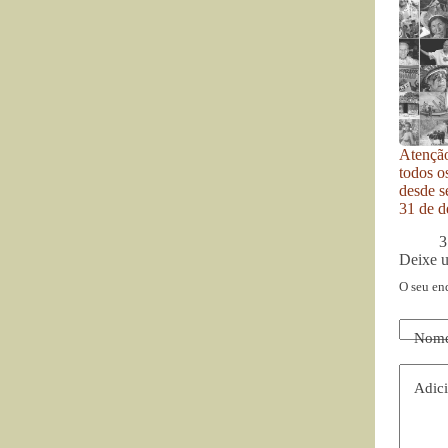
Atenção
todos o
desde se
31 de d
3
Deixe 
O seu en
Nom
Adici