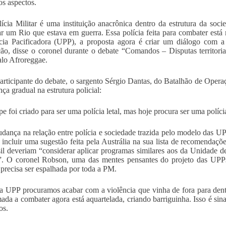
os aspectos.
ícia Militar é uma instituição anacrônica dentro da estrutura da soci
ar um Rio que estava em guerra. Essa polícia feita para combater es
cia Pacificadora (UPP), a proposta agora é criar um diálogo com a
ão, disse o coronel durante o debate “Comandos – Disputas territoria
lo Afroreggae.
articipante do debate, o sargento Sérgio Dantas, do Batalhão de Opera
ça gradual na estrutura policial:
e foi criado para ser uma polícia letal, mas hoje procura ser uma polícia
dança na relação entre polícia e sociedade trazida pelo modelo das 
ncluir uma sugestão feita pela Austrália na sua lista de recomendações
il deveriam “considerar aplicar programas similares aos da Unidade d
”. O coronel Robson, uma das mentes pensantes do projeto das UPPs
l precisa ser espalhada por toda a PM.
 UPP procuramos acabar com a violência que vinha de fora para dentro
ada a combater agora está aquartelada, criando barriguinha. Isso é si
os.