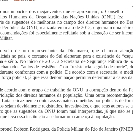
o nos impactos dos megaeventos que se aproximam, o Conselho
eitos Humanos da Organização das Nações Unidas (ONU) fez
ie de sugestões de melhorias no campo dos direitos humanos no Bras
 Periódica da ONU, realizada em maio de 2012, e geraram uma série 
recomendações foi especialmente refutada sob a alegação de ser incons
Militar.
a veio de um representante da Dinamarca, que chamou atenção
diciais no país, e coreanos do Sul alertaram para a existência de “esq
a é sério. No início de 2013, a Secretaria de Segurança Pública de
chamados “autos de resistência” ou “resistência seguida de morte”,
durante confrontos com a polícia. De acordo com a secretaria, a medi
a força policial, já que essa denominação permitia determinar a causa da
e acordo com o grupo de trabalho da ONU, a corrupção dentro da Pol
violação dos direitos humanos da população. Uma outra recomendação 
] Lutar eficazmente contra assassinatos cometidos por policiais de form
tos sejam devidamente registrados, investigados, e que seus autores se
aro que as sugestões da ONU foram mal interpretadas, já que não se p
 que leva essa instituição a se tornar uma ameaça à população.
coronel Robson Rodrigues, da Polícia Militar do Rio de Janeiro (PM