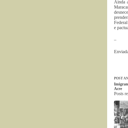
Ainda a
Maracan
desnece
prender
Federal
e pactu
–
Enviada
POST
AN
Imigran
Acre
Posts r