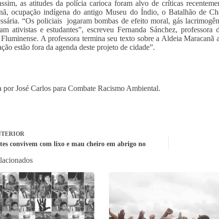
ssim, as atitudes da polícia carioca foram alvo de críticas recentem
ã, ocupação indígena do antigo Museu do Índio, o Batalhão de Choq
ssária. “Os policiais jogaram bombas de efeito moral, gás lacrimogên
am ativistas e estudantes”, escreveu Fernanda Sánchez, professora
 Fluminense. A professora termina seu texto sobre a Aldeia Maracanã
ação estão fora da agenda deste projeto de cidade”.
 por José Carlos para Combate Racismo Ambiental.
TERIOR
tes convivem com lixo e mau cheiro em abrigo no
elacionados