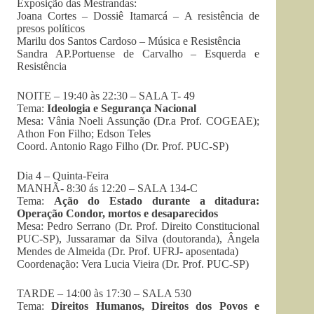
Exposição das Mestrandas:
Joana Cortes – Dossiê Itamarcá – A resistência de
presos políticos
Marilu dos Santos Cardoso – Música e Resistência
Sandra AP.Portuense de Carvalho – Esquerda e
Resistência
NOITE – 19:40 às 22:30 – SALA T- 49
Tema:
Ideologia e Segurança Nacional
Mesa: Vânia Noeli Assunção (Dr.a Prof. COGEAE);
Athon Fon Filho; Edson Teles
Coord. Antonio Rago Filho (Dr. Prof. PUC-SP)
Dia 4 – Quinta-Feira
MANHÃ- 8:30 ás 12:20 – SALA 134-C
Tema:
Ação do Estado durante a ditadura:
Operação Condor, mortos e desaparecidos
Mesa: Pedro Serrano (Dr. Prof. Direito Constitucional
PUC-SP), Jussaramar da Silva (doutoranda), Ângela
Mendes de Almeida (Dr. Prof. UFRJ- aposentada)
Coordenação: Vera Lucia Vieira (Dr. Prof. PUC-SP)
TARDE – 14:00 às 17:30 – SALA 530
Tema:
Direitos Humanos, Direitos dos Povos e