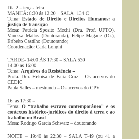
Dia 2 – terça- feira
MANHÃ: 8:30 ás 12:20 – SALA- 134-C
Tema:
Estado de Direito e Direitos Humanos: a
justiça de transição
Mesa: Patrícia Sposito Mechi (Dra. Prof. UFTO),
Vanessa Mattos (Doutoranda), Felipe Magane (Dr.),
Eribelto Castilho (Doutorando)
Coordenação: Carla Longhi
TARDE- 14:00 ÀS 17:30 – SALA 530
14:00 as 16:00 –
Tema:
Arquivos da Resistência –
Profa. Dra. Heloisa de Faria Cruz – Os acervos do
CEDIC
Paula Salles – mestranda – Os acervos do CPV
16: as 17:30 –
Tema:
O “trabalho escravo contemporâneo” e os
contextos histórico-jurídicos do direito à terra e ao
trabalho no Brasil
Mesa: Rodrigo Garcia Schwarz – doutorando
NOITE – 19:40 às 22:30 – SALA T-49 (ou 41 a