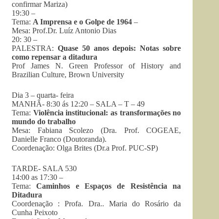
confirmar Mariza)
19:30 –
Tema:
A Imprensa e o Golpe de 1964
–
Mesa: Prof.Dr. Luíz Antonio Dias
20: 30 –
PALESTRA:
Quase 50 anos depois: Notas sobre
como repensar a ditadura
Prof James N. Green Professor of History and
Brazilian Culture, Brown University
Dia 3 – quarta- feira
MANHÃ- 8:30 ás 12:20 – SALA – T – 49
Tema:
Violência institucional: as transformações no
mundo do trabalho
Mesa: Fabiana Scolezo (Dra. Prof. COGEAE,
Danielle Franco (Doutoranda).
Coordenação: Olga Brites (Dr.a Prof. PUC-SP)
TARDE- SALA 530
14:00 as 17:30 –
Tema:
Caminhos e Espaços de Resistência na
Ditadura
Coordenação : Profa. Dra.. Maria do Rosário da
Cunha Peixoto