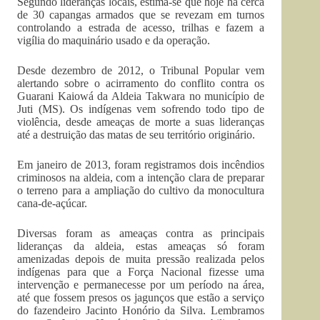
Segundo lideranças locais, estima-se que hoje há cerca
de 30 capangas armados que se revezam em turnos
controlando a estrada de acesso, trilhas e fazem a
vigília do maquinário usado e da operação.
Desde dezembro de 2012, o Tribunal Popular vem
alertando sobre o acirramento do conflito contra os
Guarani Kaiowá da Aldeia Takwara no município de
Juti (MS). Os indígenas vem sofrendo todo tipo de
violência, desde ameaças de morte a suas lideranças
até a destruição das matas de seu território originário.
Em janeiro de 2013, foram registramos dois incêndios
criminosos na aldeia, com a intenção clara de preparar
o terreno para a ampliação do cultivo da monocultura
cana-de-açúcar.
Diversas foram as ameaças contra as principais
lideranças da aldeia, estas ameaças só foram
amenizadas depois de muita pressão realizada pelos
indígenas para que a Força Nacional fizesse uma
intervenção e permanecesse por um período na área,
até que fossem presos os jagunços que estão a serviço
do fazendeiro Jacinto Honório da Silva. Lembramos