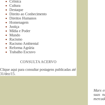
Crônica
Cultura
Destaque
Direito ao Conhecimento
Direitos Humanos
Homenagem
Justiça
Mídia e Poder
Mundo
Racismo
Racismo Ambiental
Reforma Agrária
Trabalho Escravo
CONSULTA ACERVO
Clique aqui para consultar postagens publicadas até
31/dez/15
.
Marx es
suas n
mercado