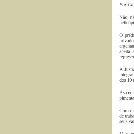
Por Ch
Não, nã
helicóp
O prédi
privado
argenta
aceita
represe
A Justi
integra
dos 10 
Às cent
pimenta
Com uma
de trab
seus va
Marx es