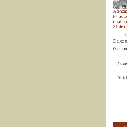
Atenção
todos o
desde se
31 de d
3
Deixe 
O seu en
Nom
Adici