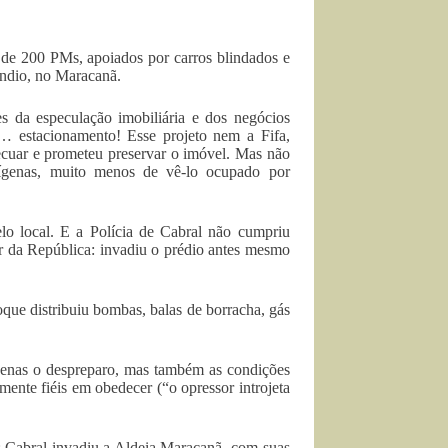
 de 200 PMs, apoiados por carros blindados e
Índio, no Maracanã.
ses da especulação imobiliária e dos negócios
m… estacionamento! Esse projeto nem a Fifa,
ecuar e prometeu preservar o imóvel. Mas não
dígenas, muito menos de vê-lo ocupado por
lo local. E a Polícia de Cabral não cumpriu
 da República: invadiu o prédio antes mesmo
que distribuiu bombas, balas de borracha, gás
apenas o despreparo, mas também as condições
mente fiéis em obedecer (“o opressor introjeta
í: Cabral invadiu a Aldeia Maracanã, com suas