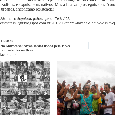
uzadistas, e expulsa seus nativos. Mas a luta vai prosseguir, e os “c
 urbanos, encontrarão resistência!
Alencar é deputado federal pelo PSOL/RJ.
prestesaressurgir.blogspot.com.br/2013/03/cabral-invade-aldeia-e-assim-
TERIOR
deia Maracanã: Arma sônica usada pela 1ª vez
manifestantes no Brasil
elacionados