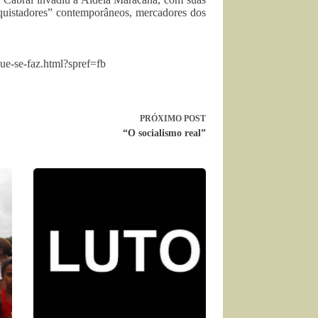
onquistadores” contemporâneos, mercadores dos
que-se-faz.html?spref=fb
PRÓXIMO
POST
“O socialismo real”