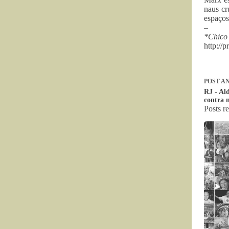
naus cr
espaços
–
*Chico 
http://
POST
AN
RJ - Al
contra 
Posts r