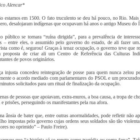
ico Alencar*
o estamos em 1500. O fato truculento se deu há pouco, no Rio. Mais
tero, desalojaram indígenas que ocupavam há anos o antigo Museu do 
o público se tornara “ruína dirigida”, para a prevalência de interes
s – entre eles, o assumido pelo governo do estado, de ali fazer u
rista como é, segurou! Graças à tenaz ocupação, o governo teve que r
 a proposta de criar ali um Centro de Referência das Culturas In
ntantes de povos originários.
ça injusta concedeu reintegração de posse para quem nunca zelou pe
lmente o acordo mediado com parlamentares do PSOL e um procurador
minutos solicitados para um ritual de finalização da ocupação.
enas de pessoas que apoiavam, extra-muros, a boa causa, a tropa de cho
 e prisões, perseguindo os manifestantes pela rua afora.
 ânsia de bater que, entre outras anormalidades, pode refletir não 
alho impostas pelo governo cujas ordens seus soldados são tão violenta
lores no oprimido” – Paulo Freire).
creveu que “a história só se repete como tragédia ou como farsa”. Ta