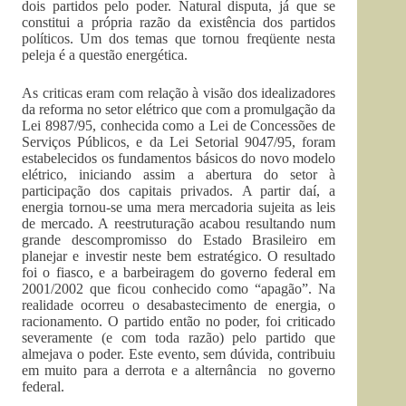
dois partidos pelo poder. Natural disputa, já que se
constitui a própria razão da existência dos partidos
políticos. Um dos temas que tornou freqüente nesta
peleja é a questão energética.
As criticas eram com relação à visão dos idealizadores
da reforma no setor elétrico que com a promulgação da
Lei 8987/95, conhecida como a Lei de Concessões de
Serviços Públicos, e da Lei Setorial 9047/95, foram
estabelecidos os fundamentos básicos do novo modelo
elétrico, iniciando assim a abertura do setor à
participação dos capitais privados. A partir daí, a
energia tornou-se uma mera mercadoria sujeita as leis
de mercado. A reestruturação acabou resultando num
grande descompromisso do Estado Brasileiro em
planejar e investir neste bem estratégico. O resultado
foi o fiasco, e a barbeiragem do governo federal em
2001/2002 que ficou conhecido como “apagão”. Na
realidade ocorreu o desabastecimento de energia, o
racionamento. O partido então no poder, foi criticado
severamente (e com toda razão) pelo partido que
almejava o poder. Este evento, sem dúvida, contribuiu
em muito para a derrota e a alternância no governo
federal.