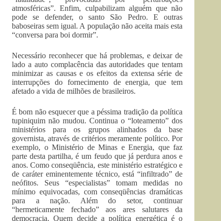
atmosféricas”. Enfim, culpabilizam alguém que não
pode se defender, o santo São Pedro. E outras
baboseiras sem igual. A população não aceita mais esta
“conversa para boi dormir”.
Necessário reconhecer que há problemas, e deixar de
lado a auto complacência das autoridades que tentam
minimizar as causas e os efeitos da extensa série de
interrupções do fornecimento de energia, que tem
afetado a vida de milhões de brasileiros.
É bom não esquecer que a péssima tradição da política
tupiniquim não mudou. Continua o “loteamento” dos
ministérios para os grupos alinhados da base
governista, através de critérios meramente político. Por
exemplo, o Ministério de Minas e Energia, que faz
parte desta partilha, é um feudo que já perdura anos e
anos. Como conseqüência, este ministério estratégico e
de caráter eminentemente técnico, está “infiltrado” de
neófitos. Seus “especialistas” tomam medidas no
mínimo equivocadas, com conseqüências dramáticas
para a nação. Além do setor, continuar
“hermeticamente fechado” aos ares salutares da
democracia. Quem decide a política energética é o