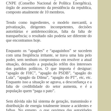
CNPE (Conselho Nacional de Política Energética),
órgão de assessoramento da presidência da republica,
composto atualmente de 10 membros.
Tendo como ingredientes, o modelo mercantil, a
privatização, dirigentes incompetentes, decisões
autoritárias e antidemocráticas, falta da falta de
transparência; o resultado não poderia ser diferente do
que encontramos hoje.
Enquanto os “apagões” e “apaguinhos” se sucedem
com uma freqüência irritante, se trava uma luta pelo
poder, sem nenhum compromisso em resolver a atual
situação, deixando a população refém dos interesses
dos partidos políticos. O que importa é designar:
“apagão de FHC”, “apagão do PSDB”, “apagão do
Lula”, “apagão da Dilma”, “apagão do PT”, etc, etc.
Enquanto isso a situação se agrava, a desconfiança e a
falta de credibilidade do setor aumenta, e é a
população quem “paga o pato”.
Sem dúvida não há sistema de geração, transmissão e
distribuição de energia totalmente imune a acidentes e
falhas. No entanto, o que ouvimos das autoridades