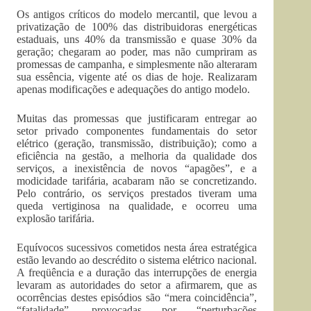
Os antigos críticos do modelo mercantil, que levou a
privatização de 100% das distribuidoras energéticas
estaduais, uns 40% da transmissão e quase 30% da
geração; chegaram ao poder, mas não cumpriram as
promessas de campanha, e simplesmente não alteraram
sua essência, vigente até os dias de hoje. Realizaram
apenas modificações e adequações do antigo modelo.
Muitas das promessas que justificaram entregar ao
setor privado componentes fundamentais do setor
elétrico (geração, transmissão, distribuição); como a
eficiência na gestão, a melhoria da qualidade dos
serviços, a inexistência de novos “apagões”, e a
modicidade tarifária, acabaram não se concretizando.
Pelo contrário, os serviços prestados tiveram uma
queda vertiginosa na qualidade, e ocorreu uma
explosão tarifária.
Equívocos sucessivos cometidos nesta área estratégica
estão levando ao descrédito o sistema elétrico nacional.
A freqüência e a duração das interrupções de energia
levaram as autoridades do setor a afirmarem, que as
ocorrências destes episódios são “mera coincidência”,
“fatalidade”, provocadas por “perturbações