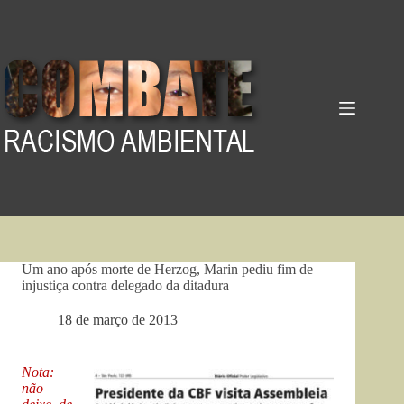
Pular
para
o
conteúdo
Um ano após morte de Herzog, Marin pediu fim de
injustiça contra delegado da ditadura
18 de março de 2013
Nota:
não