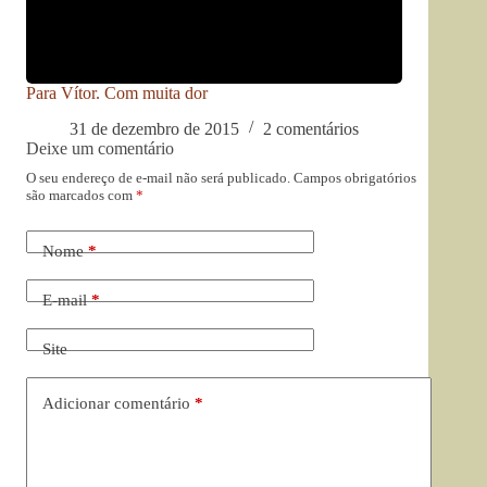
Para Vítor. Com muita dor
31 de dezembro de 2015
2 comentários
Deixe um comentário
O seu endereço de e-mail não será publicado.
Campos obrigatórios
são marcados com
*
Nome
*
E-mail
*
Site
Adicionar comentário
*