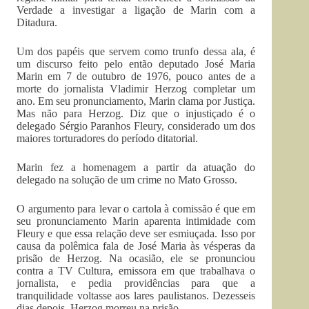
Verdade a investigar a ligação de Marin com a
Ditadura.
Um dos papéis que servem como trunfo dessa ala, é
um discurso feito pelo então deputado José Maria
Marin em 7 de outubro de 1976, pouco antes de a
morte do jornalista Vladimir Herzog completar um
ano. Em seu pronunciamento, Marin clama por Justiça.
Mas não para Herzog. Diz que o injustiçado é o
delegado Sérgio Paranhos Fleury, considerado um dos
maiores torturadores do período ditatorial.
Marin fez a homenagem a partir da atuação do
delegado na solução de um crime no Mato Grosso.
O argumento para levar o cartola à comissão é que em
seu pronunciamento Marin aparenta intimidade com
Fleury e que essa relação deve ser esmiuçada. Isso por
causa da polêmica fala de José Maria às vésperas da
prisão de Herzog. Na ocasião, ele se pronunciou
contra a TV Cultura, emissora em que trabalhava o
jornalista, e pedia providências para que a
tranquilidade voltasse aos lares paulistanos. Dezesseis
dias depois, Herzog morreu na prisão.