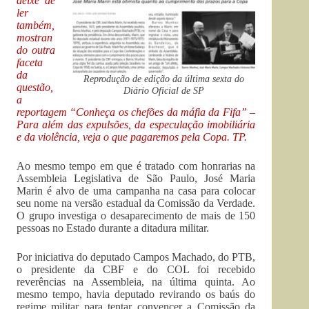
deixe de
ler
também,
mostran
do outra
faceta
da
Reprodução de edição da última sexta do
questão,
Diário Oficial de SP
a
reportagem
“Conheça os chefões da máfia da Fifa” –
Para além das expulsões, da especulação imobiliária
e da violência, veja o que pagaremos pela Copa
. TP.
Ao mesmo tempo em que é tratado com honrarias na
Assembleia Legislativa de São Paulo, José Maria
Marin é alvo de uma campanha na casa para colocar
seu nome na versão estadual da Comissão da Verdade.
O grupo investiga o desaparecimento de mais de 150
pessoas no Estado durante a ditadura militar.
Por iniciativa do deputado Campos Machado, do PTB,
o presidente da CBF e do COL foi recebido
reverências na Assembleia, na última quinta. Ao
mesmo tempo, havia deputado revirando os baús do
regime militar para tentar convencer a Comissão da