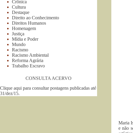
Crônica
Cultura
Destaque
Direito ao Conhecimento
Direitos Humanos
Homenagem
Justiça
Mídia e Poder
Mundo
Racismo
Racismo Ambiental
Reforma Agrária
Trabalho Escravo
CONSULTA ACERVO
Clique aqui para consultar postagens publicadas até
31/dez/15
.
Maria I
e não s