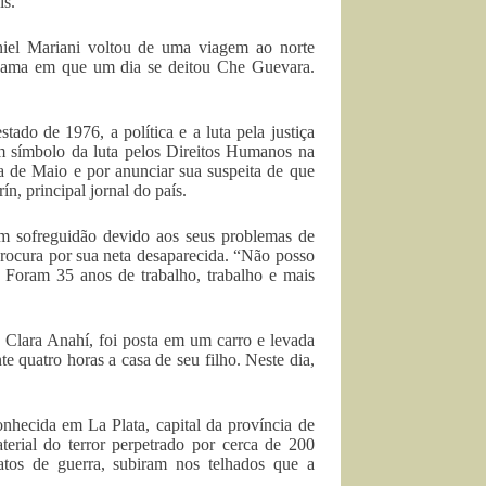
ís.
iel Mariani voltou de uma viagem ao norte
 cama em que um dia se deitou Che Guevara.
tado de 1976, a política e a luta pela justiça
m símbolo da luta pelos Direitos Humanos na
a de Maio e por anunciar sua suspeita de que
n, principal jornal do país.
m sofreguidão devido aos seus problemas de
procura por sua neta desaparecida. “Não posso
. Foram 35 anos de trabalho, trabalho e mais
 Clara Anahí, foi posta em um carro e levada
 quatro horas a casa de seu filho. Neste dia,
nhecida em La Plata, capital da província de
rial do terror perpetrado por cerca de 200
atos de guerra, subiram nos telhados que a