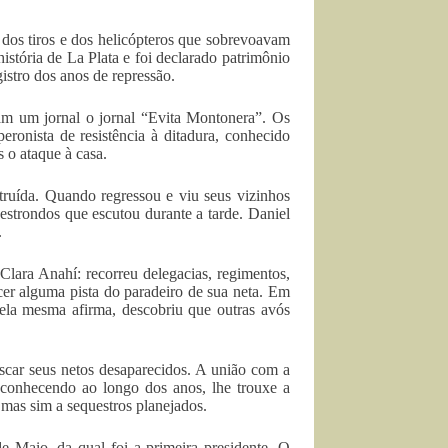
dos tiros e dos helicópteros que sobrevoavam
história de La Plata e foi declarado patrimônio
gistro dos anos de repressão.
am um jornal o jornal “Evita Montonera”. Os
eronista de resistência à ditadura, conhecido
 o ataque à casa.
truída. Quando regressou e viu seus vizinhos
estrondos que escutou durante a tarde. Daniel
.
Clara Anahí: recorreu delegacias, regimentos,
cer alguma pista do paradeiro de sua neta. Em
 ela mesma afirma, descobriu que outras avós
scar seus netos desaparecidos. A união com a
conhecendo ao longo dos anos, lhe trouxe a
 mas sim a sequestros planejados.
 Maio, da qual foi a primeira presidente. O