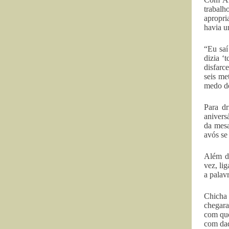
trabalh
apropri
havia u
“Eu saí
dizia ‘
disfarc
seis me
medo de
Para dr
anivers
da mesa
avós se
Além da
vez, li
a palav
Chicha 
chegara
com que
com dad