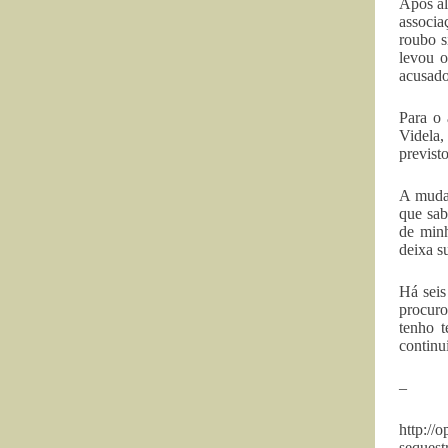
Após al
associa
roubo s
levou o
acusado
Para o 
Videla,
previsto
A mudan
que sab
de minh
deixa s
Há seis
procuro
tenho t
continu
–
http://
seques