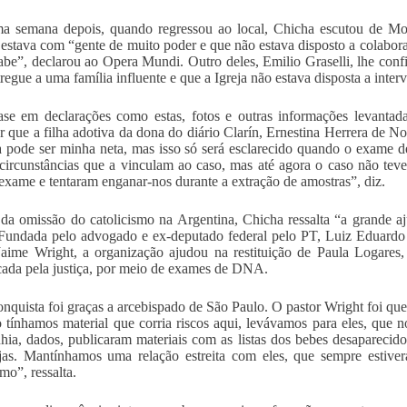
a semana depois, quando regressou ao local, Chicha escutou de Mo
estava com “gente de muito poder e que não estava disposto a colabor
abe”, declarou ao Opera Mundi. Outro deles, Emilio Graselli, lhe conf
regue a uma família influente e que a Igreja não estava disposta a intervi
se em declarações como estas, fotos e outras informações levanta
ar que a filha adotiva da dona do diário Clarín, Ernestina Herrera de N
 pode ser minha neta, mas isso só será esclarecido quando o exame 
 circunstâncias que a vinculam ao caso, mas até agora o caso não te
 exame e tentaram enganar-nos durante a extração de amostras”, diz.
da omissão do catolicismo na Argentina, Chicha ressalta “a grande 
 Fundada pelo advogado e ex-deputado federal pelo PT, Luiz Eduardo 
Jaime Wright, a organização ajudou na restituição de Paula Logares
icada pela justiça, por meio de exames de DNA.
onquista foi graças a arcebispado de São Paulo. O pastor Wright foi qu
tínhamos material que corria riscos aqui, levávamos para eles, que n
ia, dados, publicaram materiais com as listas dos bebes desapareci
jas. Mantínhamos uma relação estreita com eles, que sempre estiv
mo”, ressalta.