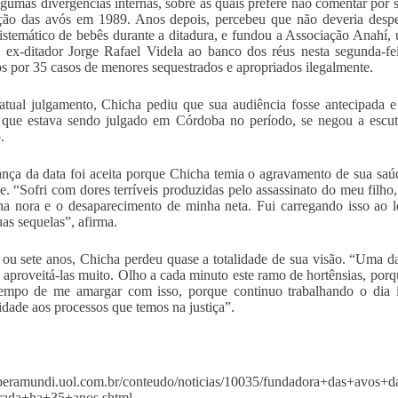
gumas divergências internas, sobre as quais prefere não comentar por 
ção das avós em 1989. Anos depois, percebeu que não deveria despe
istemático de bebês durante a ditadura, e fundou a Associação Anahí,
 ex-ditador Jorge Rafael Videla ao banco dos réus nesta segunda-feir
s por 35 casos de menores sequestrados e apropriados ilegalmente.
atual julgamento, Chicha pediu que sua audiência fosse antecipada 
 que estava sendo julgado em Córdoba no período, se negou a escuta
.
ça da data foi aceita porque Chicha temia o agravamento de sua saúd
e. “Sofri com dores terríveis produzidas pelo assassinato do meu filho
a nora e o desaparecimento de minha neta. Fui carregando isso ao l
uas sequelas”, afirma.
 ou sete anos, Chicha perdeu quase a totalidade de sua visão. “Uma das
 aproveitá-las muito. Olho a cada minuto este ramo de hortênsias, porq
empo de me amargar com isso, porque continuo trabalhando o dia in
idade aos processos que temos na justiça”.
operamundi.uol.com.br/conteudo/noticias/10035/fundadora+das+avos
trada+ha+35+anos.shtml