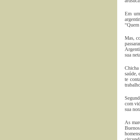
artísti
Em uma
argent
“Quem é
Mas, co
passara
Argenti
sua net
Chicha 
saúde, 
te cont
trabalho
Segundo
com vid
sua nor
As marc
Buenos 
homens,
circun