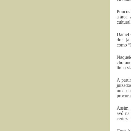
Poucos 
a área.
cultura
Daniel 
dois já
como “M
Naquele
chorand
tinha v
A parti
juizado
uma das
procura
Assim, 
avó na 
certeza
Com Ali