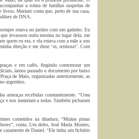
, acompanhar a rotina de famílias suspeitas de
 livros. Mariani conta que, perto de sua casa,
análises de DNA.
la sempre estava no jardim com um gatinho. Eu
e que levassem outra menina no lugar dela, me
iam quem eu era, e ela estava com a mãe a uns
minha direção e me disse ‘oi, senhora!’. Com
em praças e em cafés, fingindo comemorar um
udiciais, íamos passado o documento por baixo
raça de Maio, organizadas anteriormente, as
no argentino.
las ameaças recebidas constantemente. “Uma
raça e nos matariam a todas. Também picharam
imes cometidos na ditadura. “Muitas pistas
hores”, conta. Um deles, José María Montes,
e casamento de Daniel. “Ele tinha um fichário