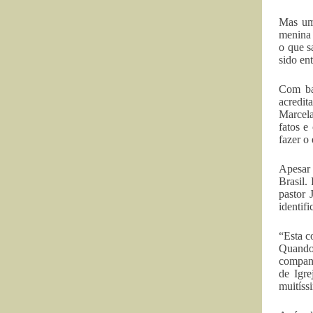
Mas um
menina 
o que s
sido ent
Com ba
acredit
Marcela
fatos e
fazer o
Apesar 
Brasil.
pastor 
identif
“Esta c
Quando 
companh
de Igre
muitíssi