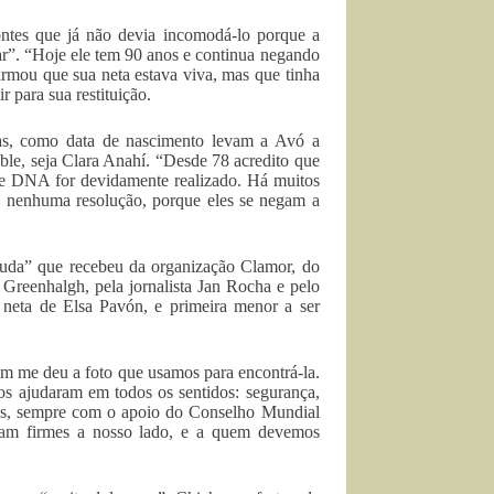
ntes que já não devia incomodá-lo porque a
ar”. “Hoje ele tem 90 anos e continua negando
irmou que sua neta estava viva, mas que tinha
r para sua restituição.
das, como data de nascimento levam a Avó a
oble, seja Clara Anahí. “Desde 78 acredito que
de DNA for devidamente realizado. Há muitos
ve nenhuma resolução, porque eles se negam a
ajuda” que recebeu da organização Clamor, do
Greenhalgh, pela jornalista Jan Rocha e pelo
, neta de Elsa Pavón, e primeira menor a ser
em me deu a foto que usamos para encontrá-la.
os ajudaram em todos os sentidos: segurança,
dos, sempre com o apoio do Conselho Mundial
eram firmes a nosso lado, e a quem devemos