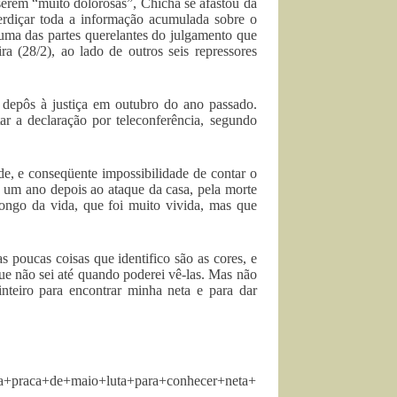
serem “muito dolorosas”, Chicha se afastou da
rdiçar toda a informação acumulada sobre o
 uma das partes querelantes do julgamento que
a (28/2), ao lado de outros seis repressores
e depôs à justiça em outubro do ano passado.
r a declaração por teleconferência, segundo
e, e conseqüente impossibilidade de contar o
, um ano depois ao ataque da casa, pela morte
ongo da vida, que foi muito vivida, mas que
 poucas coisas que identifico são as cores, e
ue não sei até quando poderei vê-las. Mas não
teiro para encontrar minha neta e para dar
+da+praca+de+maio+luta+para+conhecer+neta+