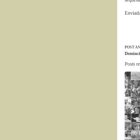
Enviada
POST
AN
Denúnci
Posts r