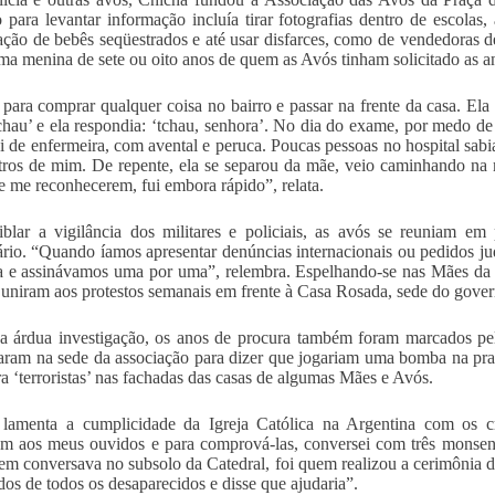
o para levantar informação incluía tirar fotografias dentro de escolas
ação de bebês seqüestrados e até usar disfarces, como de vendedoras de
ma menina de sete ou oito anos de quem as Avós tinham solicitado as 
 para comprar qualquer coisa no bairro e passar na frente da casa. E
tchau’ e ela respondia: ‘tchau, senhora’. No dia do exame, por medo d
ei de enfermeira, com avental e peruca. Poucas pessoas no hospital sab
tros de mim. De repente, ela se separou da mãe, veio caminhando na 
 me reconhecerem, fui embora rápido”, relata.
iblar a vigilância dos militares e policiais, as avós se reuniam 
ário. “Quando íamos apresentar denúncias internacionais ou pedidos j
 e assinávamos uma por uma”, relembra. Espelhando-se nas Mães da P
 uniram aos protestos semanais em frente à Casa Rosada, sede do gover
 árdua investigação, os anos de procura também foram marcados pe
garam na sede da associação para dizer que jogariam uma bomba na p
ra ‘terroristas’ nas fachadas das casas de algumas Mães e Avós.
lamenta a cumplicidade da Igreja Católica na Argentina com os cr
m aos meus ouvidos e para comprová-las, conversei com três monsen
m conversava no subsolo da Catedral, foi quem realizou a cerimônia d
os de todos os desaparecidos e disse que ajudaria”.