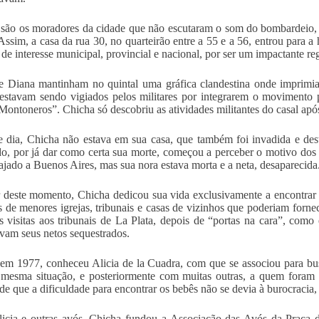
são os moradores da cidade que não escutaram o som do bombardeio, 
 Assim, a casa da rua 30, no quarteirão entre a 55 e a 56, entrou para a 
l de interesse municipal, provincial e nacional, por ser um impactante re
e Diana mantinham no quintal uma gráfica clandestina onde imprimi
 estavam sendo vigiados pelos militares por integrarem o movimento p
ontoneros”. Chicha só descobriu as atividades militantes do casal após
 dia, Chicha não estava em sua casa, que também foi invadida e des
o, por já dar como certa sua morte, começou a perceber o motivo dos 
iajado a Buenos Aires, mas sua nora estava morta e a neta, desaparecida
r deste momento, Chicha dedicou sua vida exclusivamente a encontrar 
s de menores igrejas, tribunais e casas de vizinhos que poderiam forne
 visitas aos tribunais de La Plata, depois de “portas na cara”, como
vam seus netos sequestrados.
em 1977, conheceu Alicia de la Cuadra, com que se associou para bu
mesma situação, e posteriormente com muitas outras, a quem foram 
 de que a dificuldade para encontrar os bebês não se devia à burocracia,
cia e outras avós, Chicha fundou a Associação das Avós da Praça de