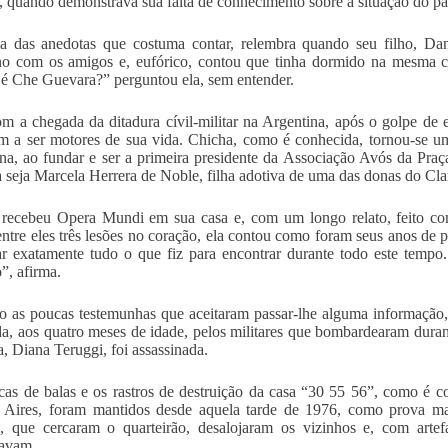
ca, quando demonstrava sua falta de conhecimento sobre a situação do pa
 das anedotas que costuma contar, relembra quando seu filho, Dan
ino com os amigos e, eufórico, contou que tinha dormido na mesma
 Che Guevara?” perguntou ela, sem entender.
m a chegada da ditadura cívil-militar na Argentina, após o golpe de es
m a ser motores de sua vida. Chicha, como é conhecida, tornou-se u
na, ao fundar e ser a primeira presidente da Associação Avós da Praç
a seja Marcela Herrera de Noble, filha adotiva de uma das donas do Clarí
recebeu Opera Mundi em sua casa e, com um longo relato, feito co
entre eles três lesões no coração, ela contou como foram seus anos de 
ar exatamente tudo o que fiz para encontrar durante todo este tempo
”, afirma.
 as poucas testemunhas que aceitaram passar-lhe alguma informação,
a, aos quatro meses de idade, pelos militares que bombardearam durante
a, Diana Teruggi, foi assassinada.
as de balas e os rastros de destruição da casa “30 55 56”, como é co
Aires, foram mantidos desde aquela tarde de 1976, como prova mate
 que cercaram o quarteirão, desalojaram os vizinhos e, com artef
davam.