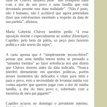
filha de Chávez também pede “não brinquem mais
com a dor de um povo e uma família que está
devastada perante esta dura realidade”. “Não é justo,
não é humano, não é aceitável que agora pretendam
dizer que estivéssemos mentindo a respeito da data de
sua partida”, afirmou.
María Gabriela Chávez também pediu “à essa
oposição doente e especialmente ao senhor (Henrique)
Capriles: pelo bem da pátria, os peço para fazerem
política e não serem tão sujos”.
A carta aponta que é “simplesmente inconcebível”
pensar que uma família inteira tenha se prestado a
“tamanha mentira” ao fazer referência aos que dizem
que Chávez morreu antes da data indicada. “Nunca
interferi diretamente em questões políticas, porém
nesses momentos tão delicados e vitais para mim e
para o povo, veio a necessidade de levantar minha voz
contra aqueles que querem jogar com a dor de minha
família, a dor do meu povo e, sobretudo com a
memória de meu pai gigante!”
Capriles acusou no domingo o presidente interino,