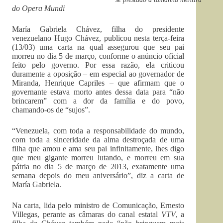
do Opera Mundi
María Gabriela Chávez, filha do presidente
venezuelano Hugo Chávez, publicou nesta terça-feira
(13/03) uma carta na qual assegurou que seu pai
morreu no dia 5 de março, conforme o anúncio oficial
feito pelo governo. Por essa razão, ela criticou
duramente a oposição – em especial ao governador de
Miranda, Henrique Capriles – que afirmam que o
governante estava morto antes dessa data para “não
brincarem” com a dor da família e do povo,
chamando-os de “sujos”.
“Venezuela, com toda a responsabilidade do mundo,
com toda a sinceridade da alma destroçada de uma
filha que amou e ama seu pai infinitamente, lhes digo
que meu gigante morreu lutando, e morreu em sua
pátria no dia 5 de março de 2013, exatamente uma
semana depois do meu aniversário”, diz a carta de
María Gabriela.
Na carta, lida pelo ministro de Comunicação, Ernesto
Villegas, perante as câmaras do canal estatal
VTV
, a