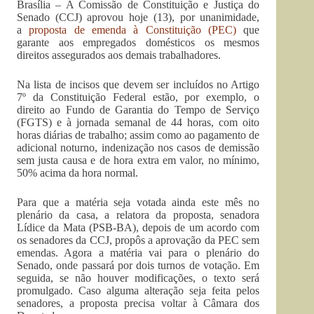
Brasília – A Comissão de Constituição e Justiça do
Senado (CCJ) aprovou hoje (13), por unanimidade,
a
proposta de emenda à Constituição (PEC)
que
garante aos empregados domésticos os mesmos
direitos assegurados aos demais trabalhadores.
Na lista de incisos que devem ser incluídos no Artigo
7º da Constituição Federal estão, por exemplo, o
direito ao Fundo de Garantia do Tempo de Serviço
(FGTS) e à jornada semanal de 44 horas, com oito
horas diárias de trabalho; assim como ao pagamento de
adicional noturno, indenização nos casos de demissão
sem justa causa e de hora extra em valor, no mínimo,
50% acima da hora normal.
Para que a matéria seja votada ainda este mês no
plenário da casa, a relatora da proposta, senadora
Lídice da Mata (PSB-BA), depois de um acordo com
os senadores da CCJ, propôs a aprovação da PEC sem
emendas. Agora a matéria vai para o plenário do
Senado, onde passará por dois turnos de votação. Em
seguida, se não houver modificações, o texto será
promulgado. Caso alguma alteração seja feita pelos
senadores, a proposta precisa voltar à Câmara dos