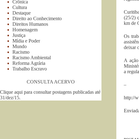
Crônica
Cultura
Curitib
Destaque
(25/2) 
Direito ao Conhecimento
km de 
Direitos Humanos
Homenagem
Justiça
Os trab
Mídia e Poder
assistê
Mundo
deixar o
Racismo
Racismo Ambiental
A ação
Reforma Agrária
Ministé
Trabalho Escravo
a regula
CONSULTA ACERVO
–
Clique aqui para consultar postagens publicadas até
31/dez/15
.
http://
Enviada