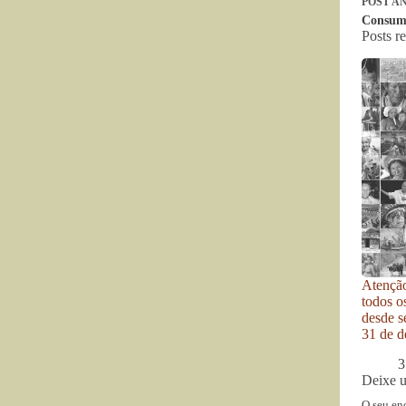
POST
AN
Consumo
Posts r
Atenção
todos o
desde se
31 de d
3
Deixe 
O seu en