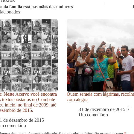
TERIOR
 da família está nas mãos das mulheres
elacionados
: Neste Acervo você encontra
Quem semeia com lágrimas, recolh
s textos postados no Combate
com alegria
u início, no final de 2009, até
31 de dezembro de 2015
ezembro de 2015.
Um comentário
1 de dezembro de 2015
um comentário
dereço de e-mail não será publicado.
Campos obrigatórios são marcados com
*