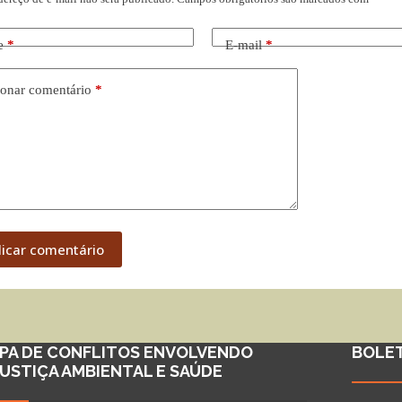
e
*
E-mail
*
onar comentário
*
licar comentário
PA DE CONFLITOS ENVOLVENDO
BOLE
JUSTIÇA AMBIENTAL E SAÚDE