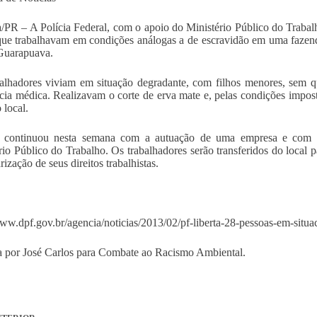
a/PR – A Polícia Federal, com o apoio do Ministério Público do Trabalh
que trabalhavam em condições análogas a de escravidão em uma fazend
Guarapuava.
alhadores viviam em situação degradante, com filhos menores, sem q
ncia médica. Realizavam o corte de erva mate e, pelas condições impos
 local.
 continuou nesta semana com a autuação de uma empresa e com o
rio Público do Trabalho. Os trabalhadores serão transferidos do loca
rização de seus direitos trabalhistas.
www.dpf.gov.br/agencia/noticias/2013/02/pf-liberta-28-pessoas-em-situ
 por José Carlos para Combate ao Racismo Ambiental.