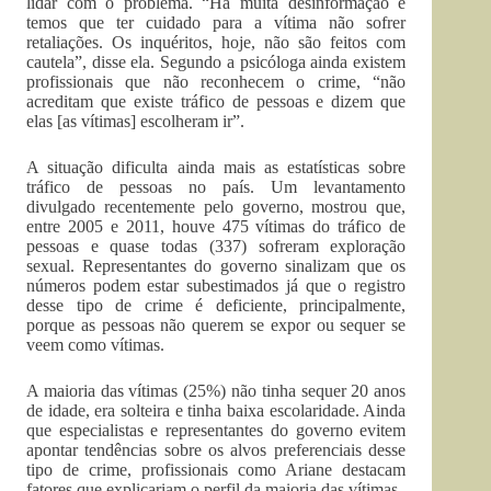
lidar com o problema. “Há muita desinformação e
temos que ter cuidado para a vítima não sofrer
retaliações. Os inquéritos, hoje, não são feitos com
cautela”, disse ela. Segundo a psicóloga ainda existem
profissionais que não reconhecem o crime, “não
acreditam que existe tráfico de pessoas e dizem que
elas [as vítimas] escolheram ir”.
A situação dificulta ainda mais as estatísticas sobre
tráfico de pessoas no país. Um levantamento
divulgado recentemente pelo governo, mostrou que,
entre 2005 e 2011, houve 475 vítimas do tráfico de
pessoas e quase todas (337) sofreram exploração
sexual. Representantes do governo sinalizam que os
números podem estar subestimados já que o registro
desse tipo de crime é deficiente, principalmente,
porque as pessoas não querem se expor ou sequer se
veem como vítimas.
A maioria das vítimas (25%) não tinha sequer 20 anos
de idade, era solteira e tinha baixa escolaridade. Ainda
que especialistas e representantes do governo evitem
apontar tendências sobre os alvos preferenciais desse
tipo de crime, profissionais como Ariane destacam
fatores que explicariam o perfil da maioria das vítimas.