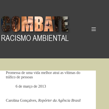
Pular
para
o
conteúdo
Promessa de uma vida melhor atrai as vítimas do
tráfico de pessoas
6 de março de 2013
Carolina Gonçalves,
Repórter da Agência Brasil