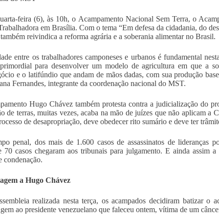
quarta-feira (6), às 10h, o Acampamento Nacional Sem Terra, o Ac
Trabalhadora em Brasília. Com o tema “Em defesa da cidadania, do des
também reivindica a reforma agrária e a soberania alimentar no Brasil.
ade entre os trabalhadores camponeses e urbanos é fundamental nesta 
 primordial para desenvolver um modelo de agricultura em que a so
ócio e o latifúndio que andam de mãos dadas, com sua produção base
ana Fernandes, integrante da coordenação nacional do MST.
amento Hugo Chávez também protesta contra a judicialização do proc
ão de terras, muitas vezes, acaba na mão de juízes que não aplicam a 
rocesso de desapropriação, deve obedecer rito sumário e deve ter trâmi
o penal, dos mais de 1.600 casos de assassinatos de lideranças po
 70 casos chegaram aos tribunais para julgamento. E ainda assim a 
e condenação.
agem a Hugo Chávez
ssembleia realizada nesta terça, os acampados decidiram batizar 
em ao presidente venezuelano que faleceu ontem, vítima de um cânce