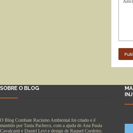
Adici
Pub
SOBRE O BLOG
MA
IN
O Blog Combate Racismo Ambiental foi criado e é
mantido por Tania Pacheco, com a ajuda de Ana Paula
Cavalcanti e Daniel Levi e design de Raquel Cordeiro.