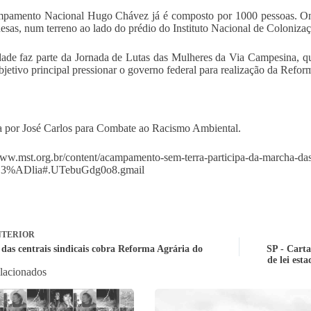
amento Nacional Hugo Chávez já é composto por 1000 pessoas. Onte
sas, num terreno ao lado do prédio do Instituto Nacional de Colonizaç
dade faz parte da Jornada de Lutas das Mulheres da Via Campesina, 
jetivo principal pressionar o governo federal para realização da Refor
 por José Carlos para Combate ao Racismo Ambiental.
www.mst.org.br/content/acampamento-sem-terra-participa-da-marcha-das-
3%ADlia#.UTebuGdg0o8.gmail
TERIOR
das centrais sindicais cobra Reforma Agrária do
SP - Carta
de lei est
elacionados