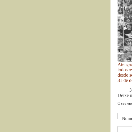
Atenção
todos o
desde se
31 de d
3
Deixe 
O seu en
Nom