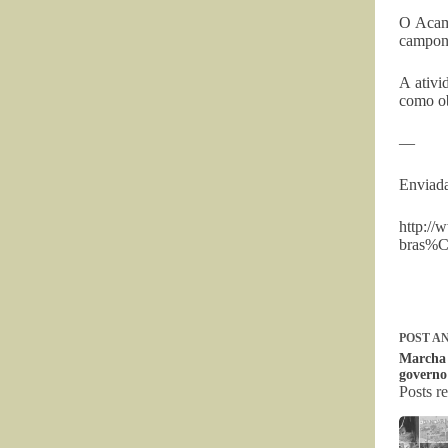
O Acamp
campone
A ativi
como ob
—
Enviada
http://
bras%C
POST
AN
Marcha 
governo
Posts r