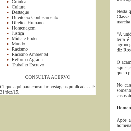
Crônica
Cultura
Nesta 
Destaque
Classe 
Direito ao Conhecimento
marcha 
Direitos Humanos
Homenagem
Justiça
“A unid
Mídia e Poder
terra é
Mundo
agroneg
Racismo
diz Ros
Racismo Ambiental
Reforma Agrária
O acamp
Trabalho Escravo
aquisiç
que o p
CONSULTA ACERVO
No camp
Clique aqui para consultar postagens publicadas até
somente
31/dez/15
.
casos d
Homen
Após a
homenag