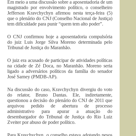
Em meio a uma discussão sobre a aposentadoria de um
magistrado por envolvimento político, o conselheiro
Jefferson Kravchychyn afirmou nesta terça-feira (5)
que o plenário do CNJ (Conselho Nacional de Justiça)
tem dificuldade para punir “quem tem alto poder”.
O CNJ confirmou hoje a aposentadoria compulsória
do juiz Luis Jorge Silva Moreno determinada pelo
Tribunal de Justiça do Maranhão.
O juiz era acusado de participar de atividades políticas
na cidade de Zé Doca, no Maranhão. Moreno seria
ligado a adversários políticos da família do senador
José Sarney (PMDB-AP).
Na discussão do caso, Kravchychyn divergiu do voto
do relator, Bruno Dantas. Ele, indiretamente,
questionou a decisão do plenário do CNJ de 2011 que
arquivou pedido de abertura de processo
administrativo para apurar a atuação do
desembargador do Tribunal de Justiça do Rio Luiz
Zveiter por abuso de poder político.
Para Kravchychyn, o conselho estava adotando pesos