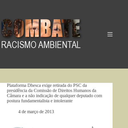
Pular
para
o
conteúdo
Plataforma Dhesca exige retirada do PSC da
presidência da Comissão de Direitos Humanos da
Câmara e a não indicação de qualquer deputado com
postura fundamentalista e intolerante
4 de março de 2013