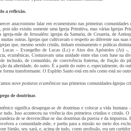
do a reflexão.
recer anacronismo falar em ecumenismo nas primeiras comunidades cr
ca, pois não existiu somente uma Igreja Primitiva, mas várias Igrejas Pri
da igreja-mãe de Jerusalém: igrejas da Samaria, de Cesareia, de Antio
muitas outras. Igrejas que cultivavam o respeito ao diferente nas suas
igrejas que, mesmo sendo cristãs, tinham ensinamento e práticas disti
e Lucas – Evangelho de Lucas (Lc) e Atos dos Apóstolos (At) -, a
cia, ecumênicas. Costuravam uma unidade entre elas com base na div
 de inclusão, de comunhão, de convivência fraterna, de fração do 
ação da alteridade, do outro. É a partir do outro e, especialmente, do ou
de forma transformante. O Espírito Santo está em nós como está no outr
icamos nove
posturas ecumênicas
nas primeiras comunidades-Igrejas cris
pego de doutrinas
mênico significa desapegar-se de doutrinas e colocar a vida humana
e tudo. Isso aconteceu na vivência dos primeiros cristãos e cristãs. 
grandeza de se desvencilhar-se das doutrinas da pureza e da impureza. 
nvolveu a comunidade-mãe, e partiu para a missão no meio dos exclu
om Simão, seu xará, e, acima de tudo, como profissão, era um curtidor