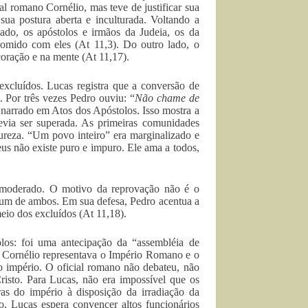
l romano Cornélio, mas teve de justificar sua
ua postura aberta e inculturada. Voltando a
ado, os apóstolos e irmãos da Judeia, os da
comido com eles (At 11,3). Do outro lado, o
coração e na mente (At 11,17).
excluídos. Lucas registra que a conversão de
. Por três vezes Pedro ouviu: “
Não chame de
é narrado em Atos dos Apóstolos. Isso mostra a
devia ser superada. As primeiras comunidades
pureza. “Um povo inteiro” era marginalizado e
us não existe puro e impuro. Ele ama a todos,
 moderado. O motivo da reprovação não é o
mum de ambos. Em sua defesa, Pedro acentua a
meio dos excluídos (At 11,18).
os: foi uma antecipação da “assembléia de
. Cornélio representava o Império Romano e o
império. O oficial romano não debateu, não
risto. Para Lucas, não era impossível que os
as do império à disposição da irradiação da
, Lucas espera convencer altos funcionários