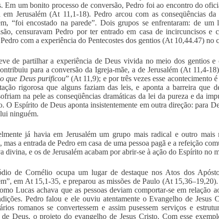
. Em um bonito processo de conversão, Pedro foi ao encontro do oficia
 em Jerusalém (At 11,1-18). Pedro arcou com as conseqüências da s
ém, “foi encostado na parede”. Dois grupos se enfrentaram: de um l
isão, censuravam Pedro por ter entrado em casa de incircuncisos e 
 Pedro com a experiência do Pentecostes dos gentios (At 10,44.47) no 
eve de partilhar a experiência de Deus vivida no meio dos gentios e 
ontribuiu para a conversão da Igreja-mãe, a de Jerusalém (At 11,4-18)
o que Deus purificou
” (At 11,9); e por três vezes esse acontecimento 
etação rigorosa que alguns faziam das leis, e aponta a barreira que 
 sofriam na pele as conseqüências dramáticas da lei da pureza e da im
o. O Espírito de Deus aponta insistentemente em outra direção: para De
lui ninguém.
elmente já havia em Jerusalém um grupo mais radical e outro mais
, mas a entrada de Pedro em casa de uma pessoa pagã e a refeição co
iva divina, e os de Jerusalém acabam por abrir-se à ação do Espírito no 
ódio de Cornélio ocupa um lugar de destaque nos Atos dos Apóstol
ém”, em At 15,1-35, e preparou as missões de Paulo (At 15,36–19,20)
mo Lucas achava que as pessoas deviam comportar-se em relação ao 
dições. Pedro falou e ele ouviu atentamente o Evangelho de Jesus C
ários romanos se convertessem e assim pusessem serviços e estrutur
 de Deus, o projeto do evangelho de Jesus Cristo. Com esse exemplo