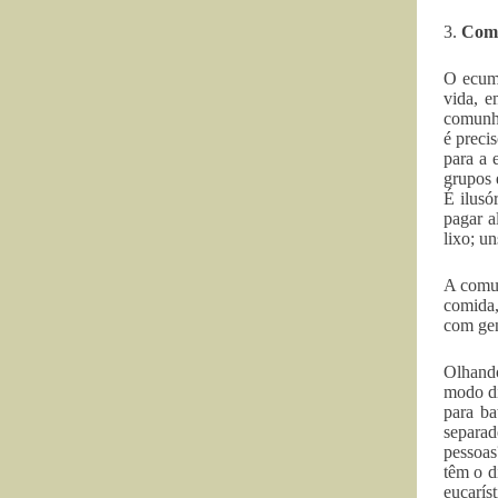
3.
Comu
O ecume
vida, e
comunhã
é preci
para a 
grupos 
É ilusó
pagar a
lixo; u
A comun
comida,
com gen
Olhando
modo di
para ba
separa
pessoas
têm o d
eucarís