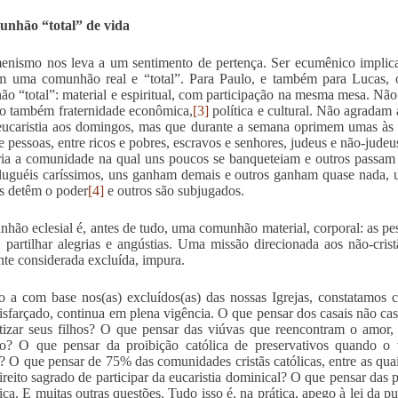
nhão “total” de vida
nismo nos leva a um sentimento de pertença. Ser ecumênico implica
m uma comunhão real e “total”. Para Paulo, e também para Lucas, o
o “total”: material e espiritual, com participação na mesma mesa. Não 
so também fraternidade econômica,
[3]
política e cultural. Não agradam
eucaristia aos domingos, mas que durante a semana oprimem umas às 
e pessoas, entre ricos e pobres, escravos e senhores, judeus e não-jude
ria a comunidade na qual uns poucos se banqueteiam e outros passam
luguéis caríssimos, uns ganham demais e outros ganham quase nada, 
ns detêm o poder
[4]
e outros são subjugados.
hão eclesial é, antes de tudo, uma comunhão material, corporal: as p
 partilhar alegrias e angústias. Uma missão direcionada aos não-cris
te considerada excluída, impura.
 a com base nos(as) excluídos(as) das nossas Igrejas, constatamos 
sfarçado, continua em plena vigência. O que pensar dos casais não cas
tizar seus filhos? O que pensar das viúvas que reencontram o amo
do? O que pensar da proibição católica de preservativos quando o
? O que pensar de 75% das comunidades cristãs católicas, entre as qu
ireito sagrado de participar da eucaristia dominical? O que pensar das
tica. E muitas outras questões. Tudo isso é, na prática, apego à lei da