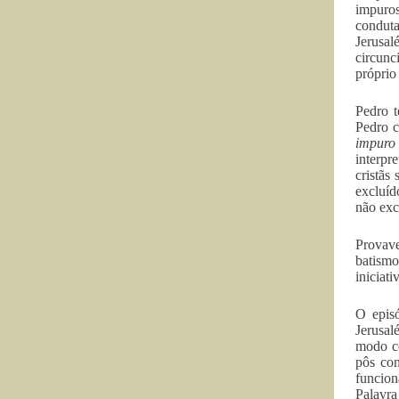
impuros
conduta
Jerusal
circunc
próprio
Pedro t
Pedro c
impuro 
interpr
cristãs
excluíd
não exc
Provav
batismo
iniciat
O epis
Jerusal
modo co
pôs con
funcion
Palavra