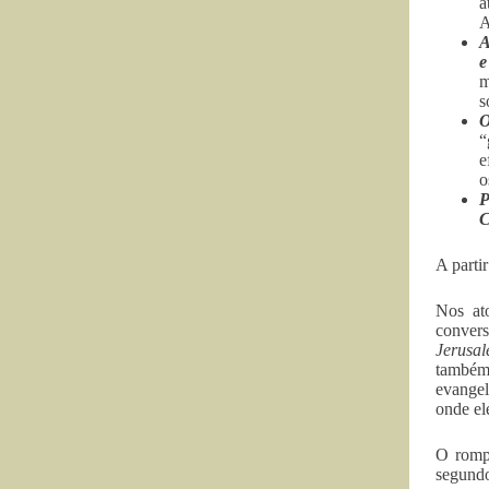
a
A
A
e
m
s
O
“
e
o
P
C
A parti
Nos at
conver
Jerusal
também
evangel
onde el
O rompi
segundo