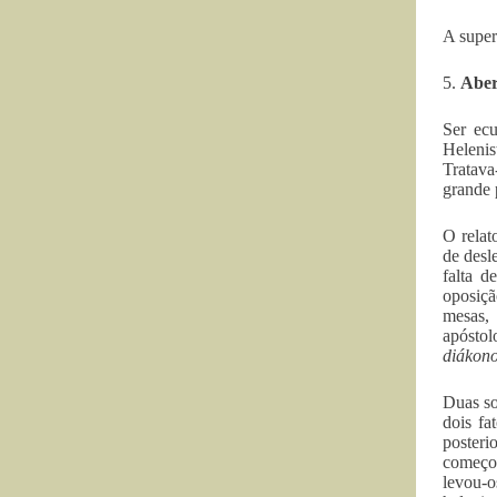
A super
5.
Aber
Ser ecu
Helenis
Tratava
grande 
O relat
de desl
falta 
oposiçã
mesas, 
apóstol
diákon
Duas so
dois fa
posteri
começo,
levou-o