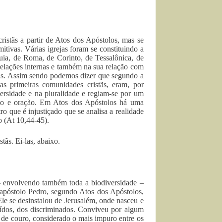
istãs a partir de Atos dos Apóstolos, mas se
mitivas. Várias igrejas foram se constituindo a
quia, de Roma, de Corinto, de Tessalônica, de
 relações internas e também na sua relação com
ntas. Assim sendo podemos dizer que segundo a
s primeiras comunidades cristãs, eram, por
ersidade e na pluralidade e regiam-se por um
pão e oração. Em Atos dos Apóstolos há uma
tro que é injustiçado que se analisa a realidade
o (At 10,44-45).
tãs. Ei-las, abaixo.
 – envolvendo também toda a biodiversidade –
O apóstolo Pedro, segundo Atos dos Apóstolos,
Ele se desinstalou de Jerusalém, onde nasceu e
ídos, dos discriminados. Conviveu por algum
 de couro, considerado o mais impuro entre os