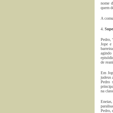
nome de
quem de
A comun
4.
Supe
Pedro, 
Jope e 
barreir
agindo 
episódi
de rean
Em Jope
judeus 
Pedro s
princip
na clas
Eneias,
paralis
Pedro, 