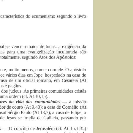
 característica do ecumenismo segundo o livro
al se vence a maior de todas: a exigência da
tas para uma evangelização inculturada são
 totalmente, segundo Atos dos Apóstolos:
o e, muito menos, comer com ele. O apóstolo
ece vários dias em Jope, hospedado na casa de
casa de um oficial romano, em Cesareia (At
us e pagãos.
 dos judeus. As primeiras comunidades cristãs
uma ordem (cf. At 10,15).
dores da vida das comunidades
— a missão
dor de couro (At 9,43); a casa de Cornélio (At
ul Sérgio Paulo (At 13,7); a casa de Filipe, o
e Jesus se irradia da Galileia, passando por
s — O concílio de Jerusalém (cf. At 15,1-35)