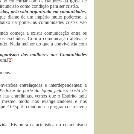
ãs ao concordar com os clamores da Igreja de
circuncisão como condição para ser cristão.
ídas, pela vida organizada em comunidades,
ue diante de um império muito poderoso, a
baixo da ponte, as comunidades cristãs vão
do começa a existir comunicação entre os
os excluídos. Com a comunicação afetiva e
chando. Nada melhor do que a convivência com
otagonismo das mulheres nas Comunidades
ora.
[2]
udeus.
versões entrelaçadas e interdependentes: a
edro e de parte da Igreja judaico-cristã de
 nas entrelinhas, vemos que o Espírito agiu
do mesmo modo nos evangelizadores e nos
Jope. O Espírito mudou seu programa e o levou
ida. Eis outra característica do ecumenismo