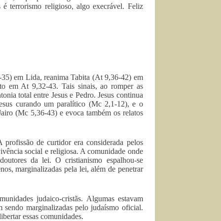
 é terrorismo religioso, algo execrável. Feliz
32-35) em Lida, reanima Tabita (At 9,36-42) em
to em At 9,32-43. Tais sinais, ao romper as
tonia total entre Jesus e Pedro. Jesus continua
esus curando um paralítico (Mc 2,1-12), e o
 Jairo (Mc 5,36-43) e evoca também os relatos
profissão de curtidor era considerada pelos
ivência social e religiosa. A comunidade onde
outores da lei. O cristianismo espalhou-se
os, marginalizadas pela lei, além de penetrar
munidades judaico-cristãs. Algumas estavam
m sendo marginalizadas pelo judaísmo oficial.
libertar essas comunidades.