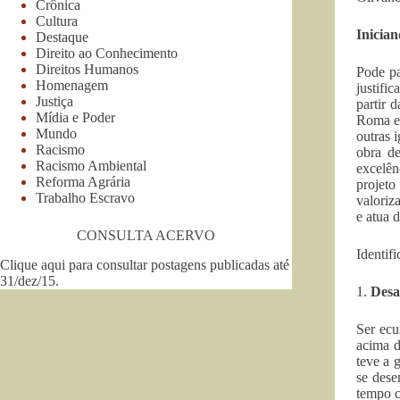
Crônica
Cultura
Inician
Destaque
Direito ao Conhecimento
Direitos Humanos
Pode pa
Homenagem
justifi
Justiça
partir 
Mídia e Poder
Roma e 
Mundo
outras 
Racismo
obra d
Racismo Ambiental
excelên
Reforma Agrária
projeto
Trabalho Escravo
valoriz
e atua 
CONSULTA ACERVO
Identif
Clique aqui para consultar postagens publicadas até
31/dez/15
.
1.
Desa
Ser ecu
acima d
teve a 
se dese
tempo c