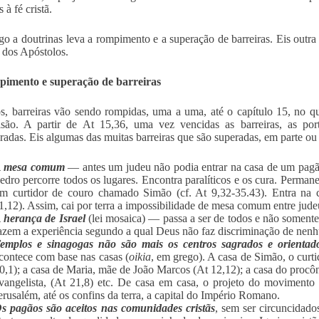
à fé cristã.
o a doutrinas leva a rompimento e a superação de barreiras. Eis outra
 dos Apóstolos.
imento e superação de barreiras
, barreiras vão sendo rompidas, uma a uma, até o capítulo 15, no qu
isão. A partir de At 15,36, uma vez vencidas as barreiras, as por
radas. Eis algumas das muitas barreiras que são superadas, em parte ou
 mesa comum
— antes um judeu não podia entrar na casa de um pagã
edro percorre todos os lugares. Encontra paralíticos e os cura. Perman
m curtidor de couro chamado Simão (cf. At 9,32-35.43). Entra na 
1,12). Assim, cai por terra a impossibilidade de mesa comum entre jude
 herança de Israel
(lei mosaica) — passa a ser de todos e não somente
azem a experiência segundo a qual Deus não faz discriminação de nenh
emplos e sinagogas não são mais os centros sagrados
e orienta
contece com base nas casas (
oikia
, em grego). A casa de Simão, o curti
0,1); a casa de Maria, mãe de João Marcos (At 12,12); a casa do procôns
vangelista, (At 21,8) etc. De casa em casa, o projeto do movimento d
erusalém, até os confins da terra, a capital do Império Romano.
s pagãos são aceitos nas comunidades cristãs
, sem ser circuncidado