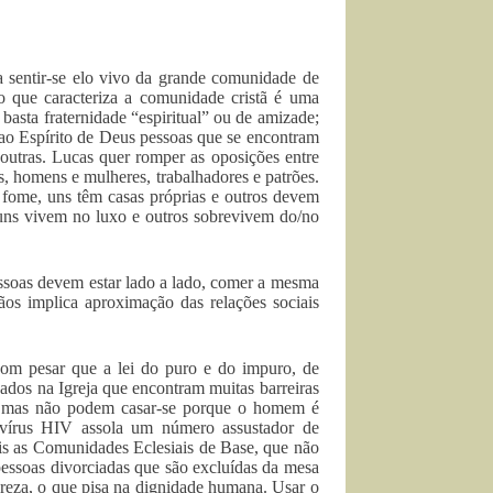
 sentir-se elo vivo da grande comunidade de
 que caracteriza a comunidade cristã é uma
basta fraternidade “espiritual” ou de amizade;
 ao Espírito de Deus pessoas que se encontram
outras. Lucas quer romper as oposições entre
us, homens e mulheres, trabalhadores e patrões.
 fome, uns têm casas próprias e outros devem
uns vivem no luxo e outros sobrevivem do/no
essoas devem estar lado a lado, comer a mesma
tãos implica aproximação das relações sociais
com pesar que a lei do puro e do impuro, de
ados na Igreja que encontram muitas barreiras
r, mas não podem casar-se porque o homem é
 vírus HIV assola um número assustador de
ais as Comunidades Eclesiais de Base, que não
 pessoas divorciadas que são excluídas da mesa
 pureza, o que pisa na dignidade humana. Usar o