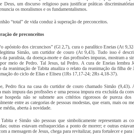
 Deus, um discurso religioso para justificar práticas discriminatórias
nuncia os moralismos e os fundamentalismos.
hão “total” de vida conduz à superação de preconceitos.
ração de preconceitos
“o apóstolo dos circuncisos” (Gl 2,7), cura o paralítico Eneias (At 9,
legitima Simão, um curtidor de couro (At 9,43). Tudo isso é descri
as da paralisia, da doença-morte e das profissões impuras, mostram a sin
por meio de Pedro. Tal Jesus, tal Pedro. A cura de Eneias lembra J
o da reanimação de Tabita atualiza o relato da reanimação da filha de
imação do ciclo de Elias e Eliseu (1Rs 17,17-24; 2Rs 4,18-37).
, Pedro fica na casa do curtidor de couro chamado Simão (9,43). A 
a mais impura das profissões e uma pessoa impura era excluída da conv
e hospeda não se submete aos critérios rigorosos de pureza dos d
almente entre as categorias de pessoas modestas, que eram, mais ou men
se média, aberta à novidade.
 Tabita e Simão são pessoas que simbolicamente representam as co
adas; outras estavam enfraquecidas a ponto de morrer; e outras estava
com a mensagem de Jesus, chega para revitalizar, para fortalecer e para 