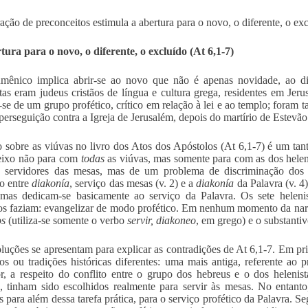
ação de preconceitos estimula a abertura para o novo, o diferente, o exc
tura para o novo, o diferente, o excluído (At 6,1-7)
mênico implica abrir-se ao novo que não é apenas novidade, ao dif
tas eram judeus cristãos de língua e cultura grega, residentes em Jeru
-se de um grupo profético, crítico em relação à lei e ao templo; foram
perseguição contra a Igreja de Jerusalém, depois do martírio de Estevão
o sobre as viúvas no livro dos Atos dos Apóstolos (At 6,1-7) é um tan
eixo não para com
todas
as viúvas, mas somente para com as dos heleni
de servidores das mesas, mas de um problema de discriminação do
o entre
diakonía
, serviço das mesas (v. 2) e a
diakonía
da Palavra (v. 4)
mas dedicam-se basicamente ao serviço da Palavra. Os sete helenis
os faziam: evangelizar de modo profético. Em nenhum momento da narra
os
(utiliza-se somente o verbo
servir, diakoneo
,
em grego) e o substanti
luções se apresentam para explicar as contradições de At 6,1-7. Em pri
tos ou tradições históricas diferentes: uma mais antiga, referente ao 
or, a respeito do conflito entre o grupo dos hebreus e o dos helenis
 tinham sido escolhidos realmente para servir às mesas. No entan
s para além dessa tarefa prática, para o serviço profético da Palavra. S