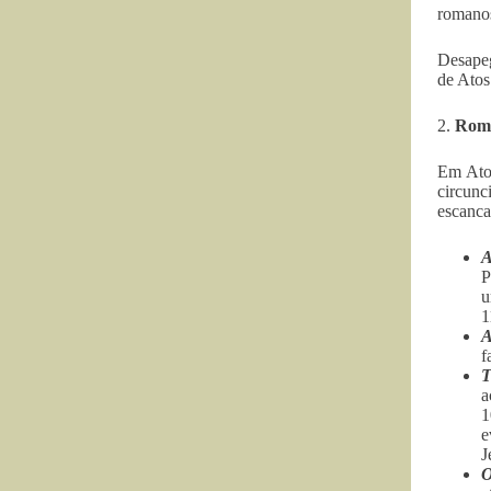
romanos 
Desapeg
de Atos
2.
Romp
Em Atos
circunc
escanca
A
P
u
1
A
f
T
a
1
e
J
O