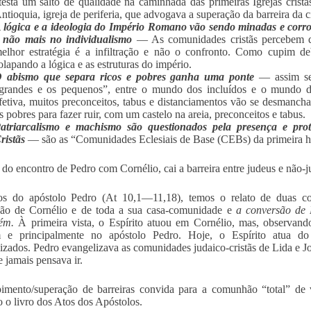
testa um salto de qualidade na caminhada das primeiras Igrejas crist
ntioquia, igreja de periferia, que advogava a superação da barreira da 
 lógica e a ideologia do Império Romano
vão sendo minadas e corro
 não mais no individualismo
— As comunidades cristãs percebem q
elhor estratégia é a infiltração e não o confronto. Como cupim de
olapando a lógica e as estruturas do império.
 abismo que separa ricos e pobres ganha uma ponte
— assim sen
grandes e os pequenos”, entre o mundo dos incluídos e o mundo d
fetiva, muitos preconceitos, tabus e distanciamentos vão se desman
s pobres para fazer ruir, com um castelo na areia, preconceitos e tabus.
atriarcalismo e machismo são questionados
pela presença e pr
ristãs
— são as “Comunidades Eclesiais de Base (CEBs) da primeira h
r do encontro de Pedro com Cornélio, cai a barreira entre judeus e não-j
os do apóstolo Pedro (At 10,1—11,18), temos o relato de duas con
são de Cornélio e de toda a sua casa-comunidade e
a conversão de P
ém.
À primeira vista, o Espírito atuou em Cornélio, mas, observando
 e principalmente no apóstolo Pedro. Hoje, o Espírito atua 
izados. Pedro evangelizava as comunidades judaico-cristãs de Lida e 
e jamais pensava ir.
mento/superação de barreiras convida para a comunhão “total” de v
 o livro dos Atos dos Apóstolos.