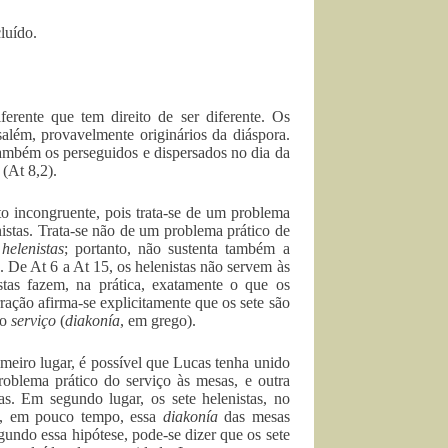
luído.
erente que tem direito de ser diferente. Os
salém, provavelmente originários da diáspora.
 também os perseguidos e dispersados no dia da
 (At 8,2).
to incongruente, pois trata-se de um problema
stas. Trata-se não de um problema prático de
s
helenistas
; portanto, não sustenta também a
. De At 6 a At 15, os helenistas não servem às
tas fazem, na prática, exatamente o que os
ção afirma-se explicitamente que os sete são
vo
serviço
(
diakonía
, em grego).
meiro lugar, é possível que Lucas tenha unido
problema prático do serviço às mesas, e outra
tas. Em segundo lugar, os sete helenistas, no
to, em pouco tempo, essa
diakonía
das mesas
egundo essa hipótese, pode-se dizer que os sete