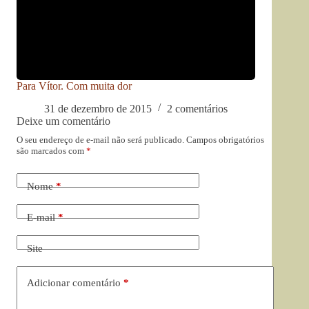
Para Vítor. Com muita dor
31 de dezembro de 2015
2 comentários
Deixe um comentário
O seu endereço de e-mail não será publicado.
Campos obrigatórios
são marcados com
*
Nome
*
E-mail
*
Site
Adicionar comentário
*