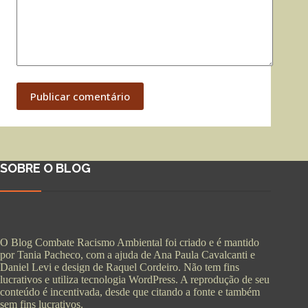
Publicar comentário
SOBRE O BLOG
O Blog Combate Racismo Ambiental foi criado e é mantido
por Tania Pacheco, com a ajuda de Ana Paula Cavalcanti e
Daniel Levi e design de Raquel Cordeiro. Não tem fins
lucrativos e utiliza tecnologia WordPress. A reprodução de seu
conteúdo é incentivada, desde que citando a fonte e também
sem fins lucrativos.