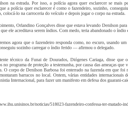
lson na estrada. Por isso, a polícia agora quer esclarecer se mai
que a polícia quer esclarecer é como o fazendeiro, sozinho, consegui
o, colocá-lo na carroceria do veículo e depois jogar o corpo na estrada.
imento, Orlandino Gonçalves disse que estava levando Denilson para 
 que ele acreditava serem índios. Com medo, teria abandonado o índio 
mos agora que o fazendeiro responda como, no escuro, usando um far
nseguiu sozinho carregar o índio ferido — afirmou o delegado.
tente técnico da Funai de Dourados, Diógenes Cariaga, disse que 
os no programa de proteção a testemunha, por causa das ameaças que
a. O corpo de Denilson Barbosa foi enterrado na fazenda em que foi m
montaram barracos no local. Ontem, várias entidades internacionais d
Anistia Internacional, para fazer um manifesto em defesa dos guarani-ca
www.ihu.unisinos.br/noticias/518023-fazendeiro-confessa-ter-matado-i