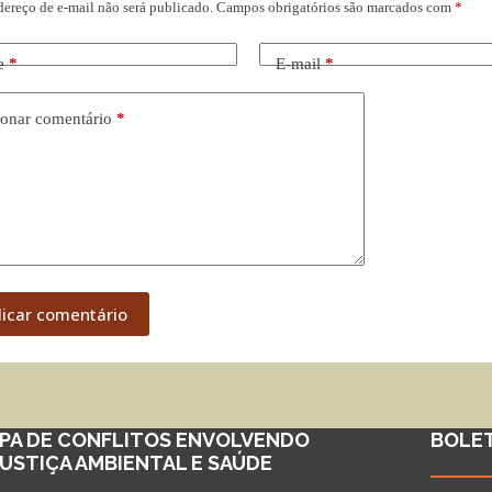
dereço de e-mail não será publicado.
Campos obrigatórios são marcados com
*
e
*
E-mail
*
onar comentário
*
licar comentário
PA DE CONFLITOS ENVOLVENDO
BOLE
JUSTIÇA AMBIENTAL E SAÚDE