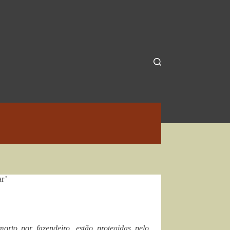
ar’
rto por fazendeiro, estão protegidas pelo