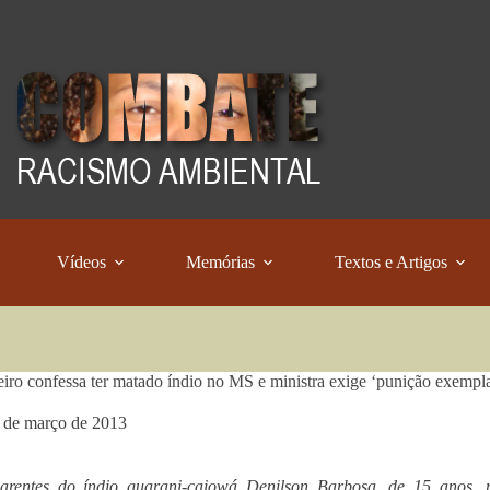
Vídeos
Memórias
Textos e Artigos
iro confessa ter matado índio no MS e ministra exige ‘punição exempl
 de março de 2013
arentes do índio guarani-caiowá Denilson Barbosa, de 15 anos, mo