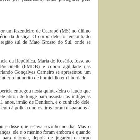
 por um fazendeiro de Caarapó (MS) no último
rio da Justiça. O corpo dele foi encontrado
região sul de Mato Grosso do Sul, onde se
ncia da República, Maria do Rosário, fosse ao
Puccinelli (PMDB) e cobrar agilidade nas
Orlando Gonçalves Carneiro se apresentou um
ponder o inquérito de homicídio em liberdade.
erícia entregou nesta quinta-feira o laudo que
e atirou de longe para assustar os indígenas
1 anos, irmão de Denilson, e o cunhado dele,
nto à polícia que os tiros foram disparados à
u e disse que estava sozinho no dia. Mas o
ranças, ele e o menino foram embora e quando
 para retornar, depois de jogarem o corpo