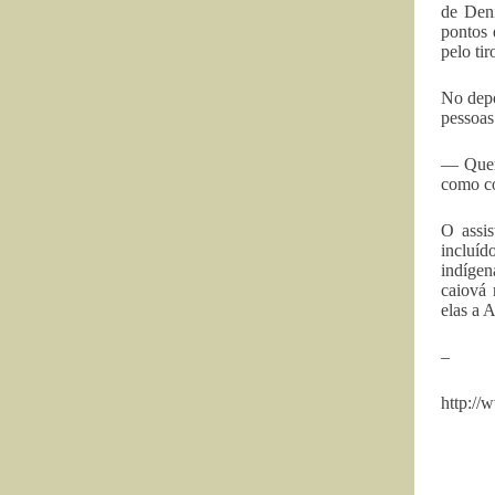
de Deni
pontos 
pelo tir
No depo
pessoas
— Quere
como co
O assis
incluíd
indígen
caiová 
elas a 
–
http://