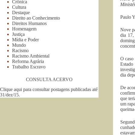
Crônica
Ministé
Cultura
Destaque
Paulo Y
Direito ao Conhecimento
Direitos Humanos
Homenagem
Nove pa
Justiça
dia 17,
Mídia e Poder
doming
Mundo
concent
Racismo
Racismo Ambiental
O caso 
Reforma Agrária
Estado
Trabalho Escravo
investi
dia dep
CONSULTA ACERVO
De acor
Clique aqui para consultar postagens publicadas até
confirm
31/dez/15
.
que ter
um rapa
queima-
Segundo
cunhado
estava