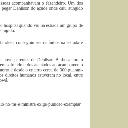
s pessoas acompanhavam o fazendeiro. Um dos
u pegar Denilson do açude onde caiu atingido
o hospital quando viu na estrada um grupo de
e fugido.
olete, conseguiu ver os índios na estrada e
os nove parentes de Denilson Barbosa foram
 vem sofrendo e dos atentados ao acampamento
orto e desde o enterro cerca de 300 guarani-
os direitos humanos estiveram no local, entre
iowá.
ndio-no-ms-e-ministra-exige-punicao-exemplar