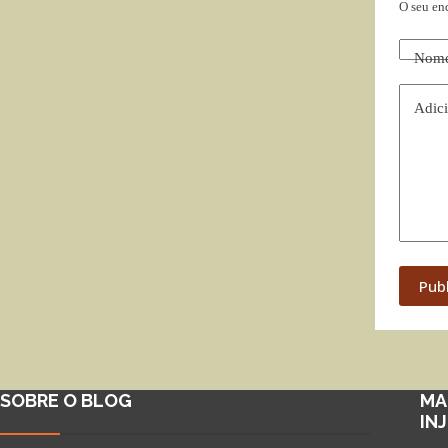
O seu en
Nom
Adici
Pub
SOBRE O BLOG
MA
IN