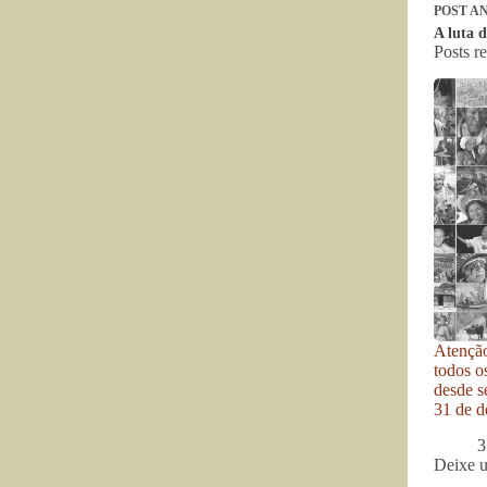
POST
AN
A luta 
Posts r
Atenção
todos o
desde se
31 de d
3
Deixe 