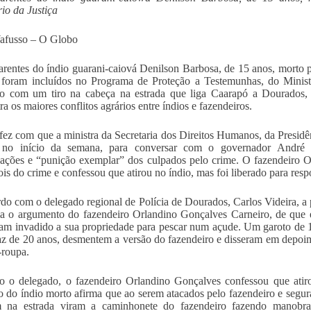
rio da Justiça
afusso – O Globo
rentes do índio guarani-caiová Denilson Barbosa, de 15 anos, morto
 foram incluídos no Programa de Proteção a Testemunhas, do Ministé
o com um tiro na cabeça na estrada que liga Caarapó a Dourados, 
ra os maiores conflitos agrários entre índios e fazendeiros.
fez com que a ministra da Secretaria dos Direitos Humanos, da Presidê
 no início da semana, para conversar com o governador André 
gações e “punição exemplar” dos culpados pelo crime. O fazendeiro 
ois do crime e confessou que atirou no índio, mas foi liberado para res
do com o delegado regional de Polícia de Dourados, Carlos Videira, a p
a o argumento do fazendeiro Orlandino Gonçalves Carneiro, de que el
iam invadido a sua propriedade para pescar num açude. Um garoto de 1
z de 20 anos, desmentem a versão do fazendeiro e disseram em depoime
roupa.
 o delegado, o fazendeiro Orlandino Gonçalves confessou que atiro
 do índio morto afirma que ao serem atacados pelo fazendeiro e segu
m na estrada viram a caminhonete do fazendeiro fazendo manobra