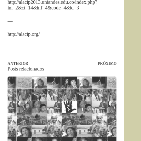
http://alacip2013.uniandes.edu.co/index.php?
ini=2&ct=14&inf=4&code=4&id=3
—
http://alacip.org/
ANTERIOR
PRÓXIMO
Posts relacionados