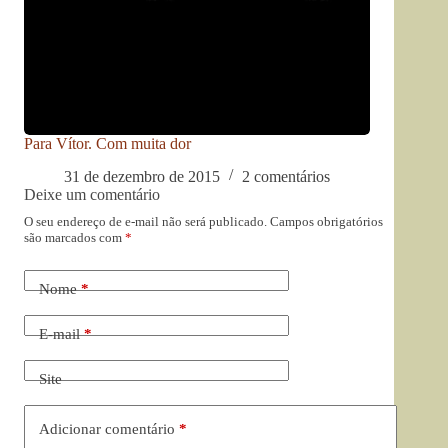
Para Vítor. Com muita dor
31 de dezembro de 2015
2 comentários
Deixe um comentário
O seu endereço de e-mail não será publicado.
Campos obrigatórios
são marcados com
*
Nome
*
E-mail
*
Site
Adicionar comentário
*