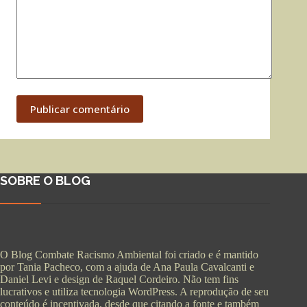
Publicar comentário
SOBRE O BLOG
O Blog Combate Racismo Ambiental foi criado e é mantido
por Tania Pacheco, com a ajuda de Ana Paula Cavalcanti e
Daniel Levi e design de Raquel Cordeiro. Não tem fins
lucrativos e utiliza tecnologia WordPress. A reprodução de seu
conteúdo é incentivada, desde que citando a fonte e também