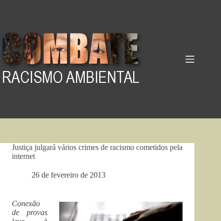
Pular
para
o
conteúdo
Justiça julgará vários crimes de racismo cometidos pela
internet
26 de fevereiro de 2013
Conexão
de provas