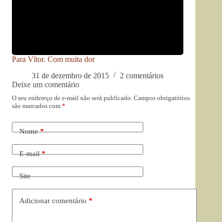
Para Vítor. Com muita dor
31 de dezembro de 2015
2 comentários
Deixe um comentário
O seu endereço de e-mail não será publicado.
Campos obrigatórios
são marcados com
*
Nome
*
E-mail
*
Site
Adicionar comentário
*